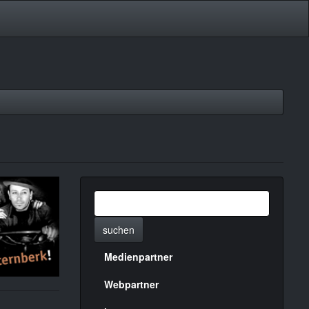
suchen
Medienpartner
Menülinks
rechte
Webpartner