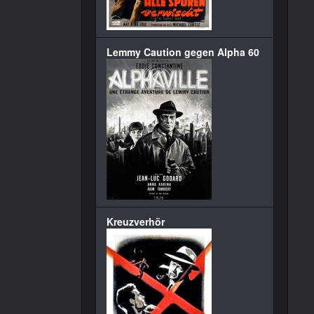
Lemmy Caution gegen Alpha 60
Kreuzverhör