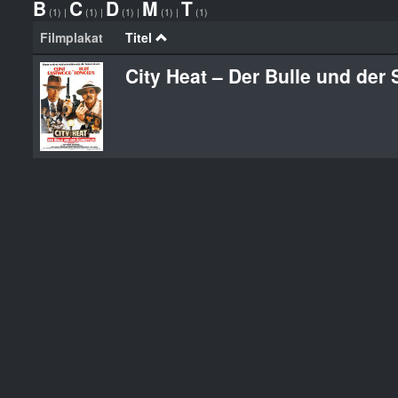
B
C
D
M
T
(1)
|
(1)
|
(1)
|
(1)
|
(1)
Filmplakat
Titel
City Heat – Der Bulle und der 