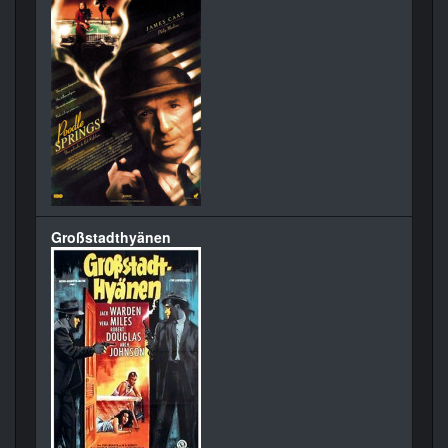
Großstadthyänen