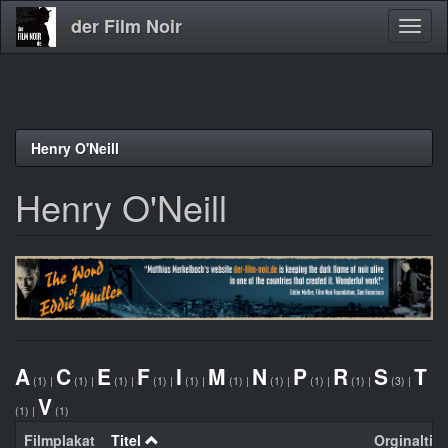
der Film Noir
Navig
aktivi
Direkt
Henry O'Neill
zum
Inhalt
Henry O'Neill
A
C
E
F
I
M
N
P
R
S
T
(1)
|
(1)
|
(1)
|
(1)
|
(1)
|
(1)
|
(1)
|
(1)
|
(1)
|
(3)
|
V
(1)
|
(1)
Filmplakat
Titel
Orginaltite