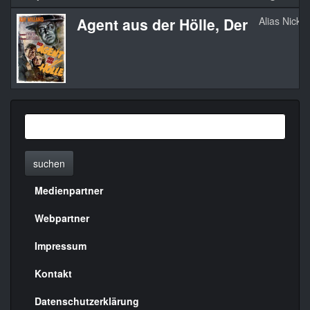
Agent aus der Hölle, Der
Alias Nick 
suchen
Medienpartner
Menülinks
rechte
Webpartner
Seite
Impressum
Kontakt
Datenschutzerklärung