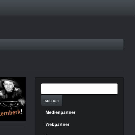
suchen
Medienpartner
Menülinks
rechte
Webpartner