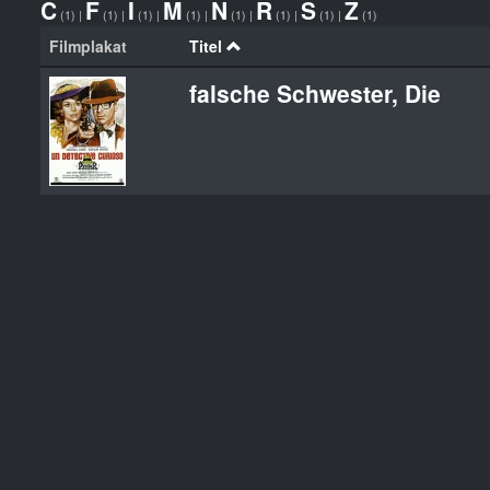
C
F
I
M
N
R
S
Z
(1)
|
(1)
|
(1)
|
(1)
|
(1)
|
(1)
|
(1)
|
(1)
Filmplakat
Titel
falsche Schwester, Die