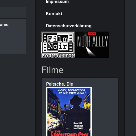
Seite
Impressum
Kontakt
yams
Datenschutzerklärung
Filme
Peitsche, Die