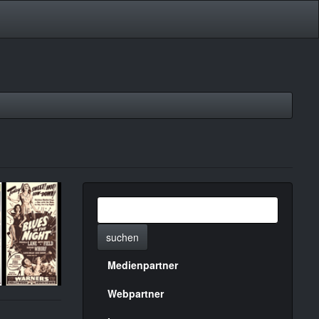
suchen
Medienpartner
Menülinks
rechte
Webpartner