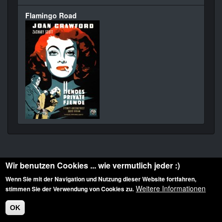
Flamingo Road
Wir benutzen Cookies ... wie vermutlich jeder :)
Wenn Sie mit der Navigation und Nutzung dieser Website fortfahren,
Weitere Informationen
stimmen Sie der Verwendung von Cookies zu.
Diese Website ist urheberrechtlich geschützt: © 2010-2026 der Film Noir de. Alle
Rechte vorbehalten.
OK