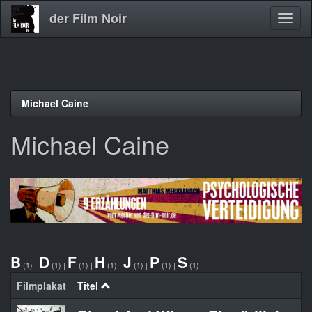
der Film Noir
Navig
aktivi
Direkt
Michael Caine
zum
Inhalt
Michael Caine
B
D
F
H
J
P
S
(1)
|
(1)
|
(1)
|
(1)
|
(1)
|
(1)
|
(1)
Filmplakat
Titel