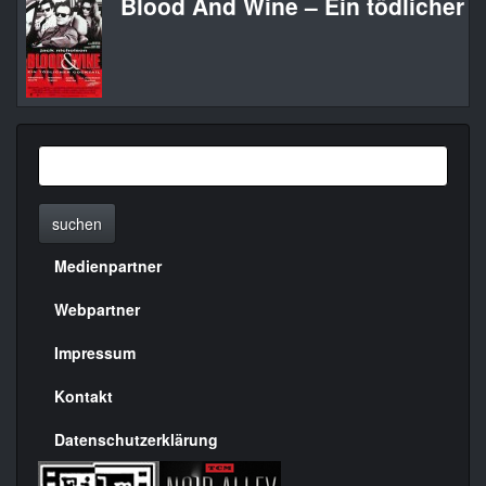
Blood And Wine – Ein tödlicher C
suchen
Medienpartner
Menülinks
rechte
Webpartner
Seite
Impressum
Kontakt
Datenschutzerklärung