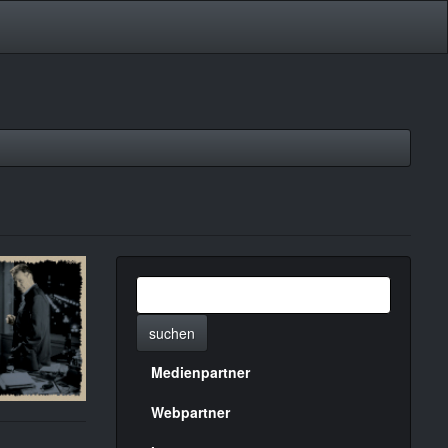
suchen
Medienpartner
Menülinks
rechte
Webpartner