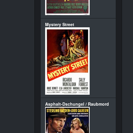
Mystery Street
Asphalt-Dschungel / Raubmord