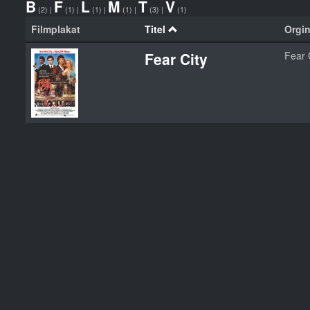
B
F
L
M
T
V
(2)
|
(1)
|
(1)
|
(1)
|
(3)
|
(1)
Filmplakat
Titel
Orgin
Fear City
Fear 