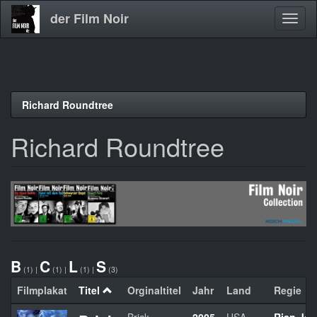
der Film Noir
Navig
aktivi
Direkt
Richard Roundtree
zum
Inhalt
Richard Roundtree
B
C
L
S
(1)
|
(1)
|
(1)
|
(3)
Filmplakat
Titel
Orginaltitel
Jahr
Land
Regie