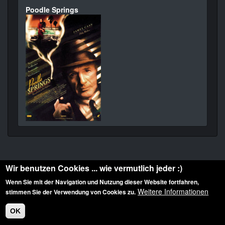
Poodle Springs
Wir benutzen Cookies ... wie vermutlich jeder :)
Wenn Sie mit der Navigation und Nutzung dieser Website fortfahren,
Weitere Informationen
stimmen Sie der Verwendung von Cookies zu.
Diese Website ist urheberrechtlich geschützt: © 2010-2026 der Film Noir de. Alle
Rechte vorbehalten.
OK