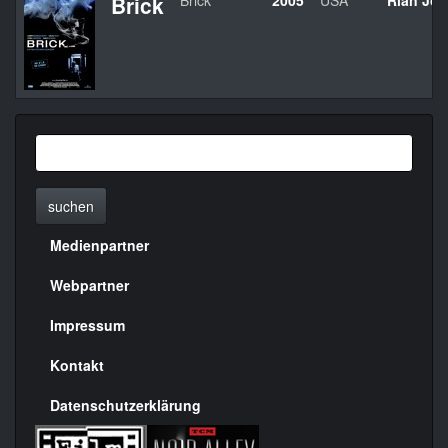
Brick
Brick
2005
USA
Rian Jo
suchen
Medienpartner
Menülinks
rechte
Webpartner
Seite
Impressum
Kontakt
Datenschutzerklärung