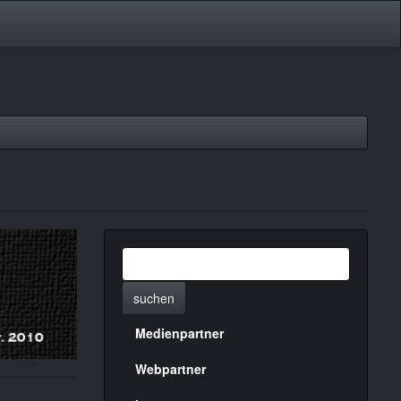
suchen
Medienpartner
Menülinks
rechte
Webpartner