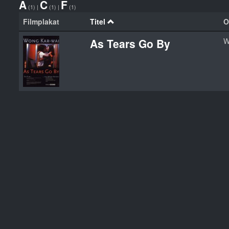
A
C
F
(1)
|
(1)
|
(1)
Filmplakat
Titel
O
As Tears Go By
W