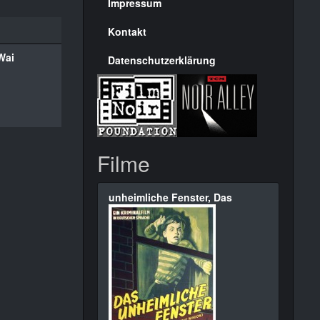
Seite
Impressum
Kontakt
Wai
Datenschutzerklärung
Filme
unheimliche Fenster, Das