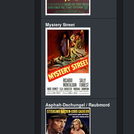
Mystery Street
Asphalt-Dschungel / Raubmord