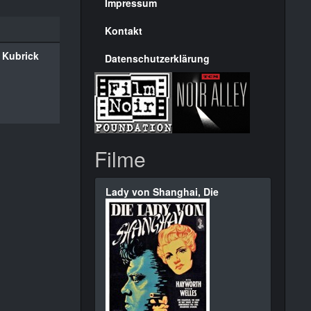
Seite
Impressum
Kontakt
 Kubrick
Datenschutzerklärung
Filme
Lady von Shanghai, Die