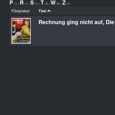
P
R
S
T
W
Z
(1)
|
(1)
|
(1)
|
(2)
|
(2)
|
(1)
Filmplakat
Titel
Rechnung ging nicht auf, Die 