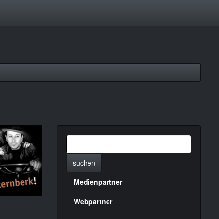
suchen
Medienpartner
Menülinks
rechte
Webpartner