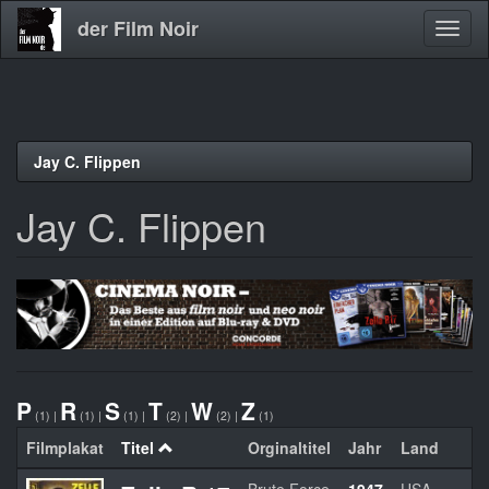
der Film Noir
Navig
aktivi
Direkt
Jay C. Flippen
zum
Inhalt
Jay C. Flippen
P
R
S
T
W
Z
(1)
|
(1)
|
(1)
|
(2)
|
(2)
|
(1)
Filmplakat
Titel
Orginaltitel
Jahr
Land
R