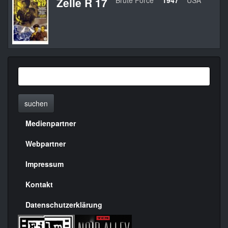
Zelle R 17
Brute Force
1947
USA
J
suchen
Medienpartner
Menülinks
rechte
Webpartner
Seite
Impressum
Kontakt
Datenschutzerklärung