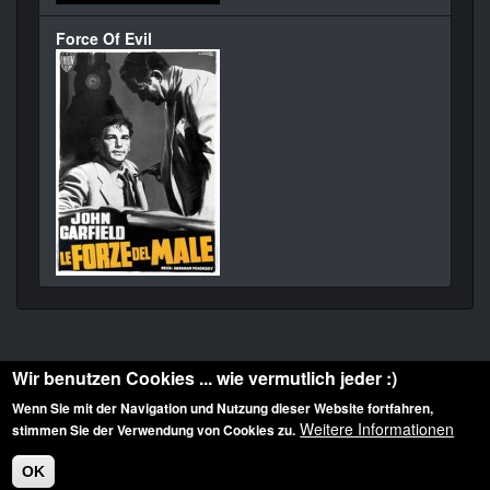
Force Of Evil
Wir benutzen Cookies ... wie vermutlich jeder :)
Wenn Sie mit der Navigation und Nutzung dieser Website fortfahren,
Weitere Informationen
stimmen Sie der Verwendung von Cookies zu.
Diese Website ist urheberrechtlich geschützt: © 2010-2026 der Film Noir de. Alle
Rechte vorbehalten.
OK