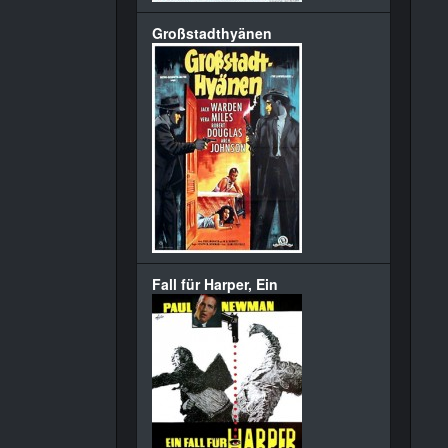
Großstadthyänen
Fall für Harper, Ein