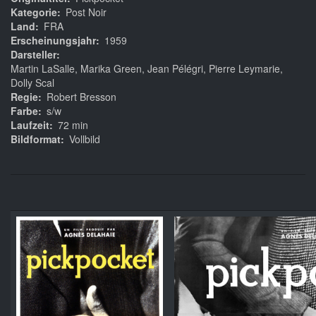
Kategorie
Post Noir
Land
FRA
Erscheinungsjahr
1959
Darsteller
Martin LaSalle, Marika Green, Jean Pélégri, Pierre Leymarie,
Dolly Scal
Regie
Robert Bresson
Farbe
s/w
Laufzeit
72 min
Bildformat
Vollbild