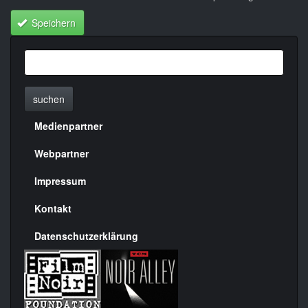
Speichern
suchen
Medienpartner
Menülinks
rechte
Webpartner
Seite
Impressum
Kontakt
Datenschutzerklärung