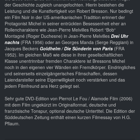
der Geschichte zugleich unangefochten. Hierin bestehen die
Leistung und die Kunstfertigkeit von Robert Bresson. Nur bedingt
ein Film Noir in der US-amerikanischen Tradition erinnert der
Protagonist Michel in seiner entrückten Besessenheit eher an
Rollencharaktere wie Jean-Pierre Melvilles Robert “Bob“
Montagné (Roger Duchesne) in Jean-Pierre Melvilles
Drei Uhr
nachts
(FRA 1956) oder an Georges Manda (Serge Reggiani) in
Jacques Beckers
Goldhelm / Die Sünderin von Paris
(FRA
1952). Im gleichen Maß wie diese in ihrer gesellschaftlichen
Klasse unentrinnbar fremden Charaktere ist Bressons Michel
noch in den eigenen vier Wänden ein Fremdkörper. Eindringliches
und seinerseits einzelgängerisches Filmschaffen, dessen
Laiendarsteller seine Eigenwilligkeit noch verstärken und das
jedem Filmfreund ans Herz gelegt sei.
Sehr gute DVD-Edition von Pierrot Le Fou / Alamode Film (2006)
mit dem Film ungekürzt im Originalformat, deutsche und
französische Tonspur, optional deutsche Untertitel. Die Edition der
Süddeutschen Zeitung enthält einen kurzen Filmessay von H.G.
Pflaum.