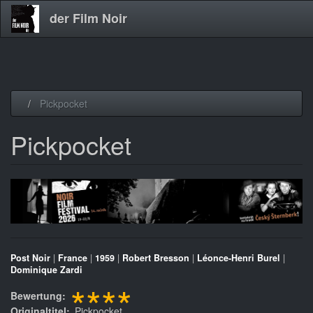
der Film Noir
Direkt
Pickpocket
zum
Inhalt
Pickpocket
Post Noir
|
France
|
1959
|
Robert Bresson
|
Léonce-Henri Burel
|
Dominique Zardi
****
Bewertung
Originaltitel
Pickpocket