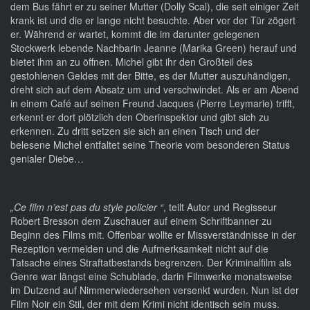
dem Bus fährt er zu seiner Mutter (Dolly Scal), die seit einiger Zeit
krank ist und die er lange nicht besuchte. Aber vor der Tür zögert
er. Während er wartet, kommt die im darunter gelegenen
Stockwerk lebende Nachbarin Jeanne (Marika Green) herauf und
bietet ihm an zu öffnen. Michel gibt ihr den Großteil des
gestohlenen Geldes mit der Bitte, es der Mutter auszuhändigen,
dreht sich auf dem Absatz um und verschwindet. Als er am Abend
in einem Café auf seinen Freund Jacques (Pierre Leymarie) trifft,
erkennt er dort plötzlich den Oberinspektor und gibt sich zu
erkennen. Zu dritt setzen sie sich an einen Tisch und der
belesene Michel entfaltet seine Theorie vom besonderen Status
genialer Diebe…
„Ce film n’est pas du style policier “
, teilt Autor und Regisseur
Robert Bresson dem Zuschauer auf einem Schriftbanner zu
Beginn des Films mit. Offenbar wollte er Missverständnisse in der
Rezeption vermeiden und die Aufmerksamkeit nicht auf die
Tatsache eines Straftatbestands begrenzen. Der Kriminalfilm als
Genre war längst eine Schublade, darin Filmwerke monatsweise
im Dutzend auf Nimmerwiedersehen versenkt wurden. Nun ist der
Film Noir ein Stil, der mit dem Krimi nicht identisch sein muss.