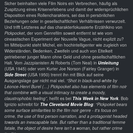
Sicher beinhalten viele Film Noirs ein Verbrechen, häufig als
Zuspitzung eines Krisenerlebens und damit der widersprüchlichen
Disposition eines Rollencharakters, sei das in persönlichen
Beziehungen oder in gesellschaftlichen Verhältnissen verwurzelt.
Und trifft Letzteres auf das charakterfokussierte Erzählkino von
Pickpocket
, der vom Genrefilm soweit entfernt ist wie vom
cineastischen Experiment der Nouvelle Vague, nicht explizit zu?
Im Mittelpunkt steht Michel, ein hochintelligenter wie zugleich von
Widerständen, Bedenken, Zweifeln und auch von Eitelkeit
getriebener junger Mann ohne Geld und ohne gesellschaftlichen
Halt. Vom Jazzpianisten Al Roberts (Tom Neal) in
Umleitung
(USA 1945) oder vom Kurier Joe Norson (Fairley Granger) in
Side Street
(USA 1950) trennt ihn mit Blick auf seine
Ausgangslage gar nicht mal viel.
“Shot in black-and-white by
Léonce-Henri Burel (…)
Pickpocket
also has elements of film noir
that combine with a visual intimacy to create a moody,
claustrophobic feeling”,
heißt es bei
This Week in New York
. Bob
Ignizio schreibt für
The Cleveland Movie Blog
:
“Pickpoket bears
some surface similarities to the film noir genre - it's focus on
crime, the use of first person narration, and a protagonist headed
towards an inescapable fate. But rather than a traditional femme
fatale, the object of desire here isn't a woman, but rather crime