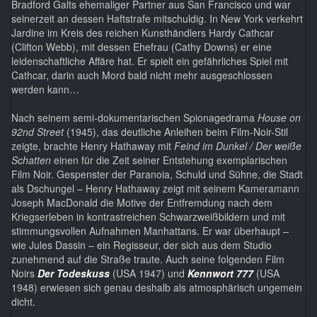
Bradford Galts ehemaliger Partner aus San Francisco und war
seinerzeit an dessen Haftstrafe mitschuldig. In New York verkehrt
Jardine im Kreis des reichen Kunsthändlers Hardy Cathcar
(Clifton Webb), mit dessen Ehefrau (Cathy Downs) er eine
leidenschaftliche Affäre hat. Er spielt ein gefährliches Spiel mit
Cathcar, darin auch Mord bald nicht mehr ausgeschlossen
werden kann…
Nach seinem semi-dokumentarischen Spionagedrama
House on
92nd Street
(1945), das deutliche Anleihen beim Film-Noir-Stil
zeigte, brachte Henry Hathaway mit
Feind im Dunkel / Der weiße
Schatten
einen für die Zeit seiner Entstehung exemplarischen
Film Noir. Gespenster der Paranoia, Schuld und Sühne, die Stadt
als Dschungel – Henry Hathaway zeigt mit seinem Kameramann
Joseph MacDonald die Motive der Entfremdung nach dem
Kriegserleben in kontrastreichen Schwarzweißbildern und mit
stimmungsvollen Aufnahmen Manhattans. Er war überhaupt –
wie Jules Dassin – ein Regisseur, der sich aus dem Studio
zunehmend auf die Straße traute. Auch seine folgenden Film
Noirs
Der Todeskuss
(USA 1947) und
Kennwort 777
(USA
1948) erwiesen sich genau deshalb als atmosphärisch ungemein
dicht.