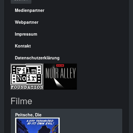
Medienpartner
Menülinks
rechte
Webpartner
Seite
Impressum
Kontakt
Datenschutzerklärung
Filme
Peitsche, Die