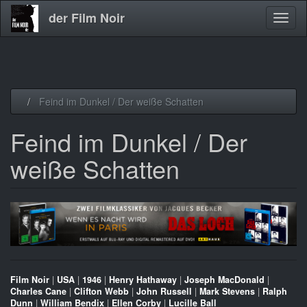
der Film Noir
Navig
aktivi
Direkt
Feind im Dunkel / Der weiße Schatten
zum
Inhalt
Feind im Dunkel / Der
weiße Schatten
Film Noir
|
USA
|
1946
|
Henry Hathaway
|
Joseph MacDonald
|
Charles Cane
|
Clifton Webb
|
John Russell
|
Mark Stevens
|
Ralph
Dunn
|
William Bendix
|
Ellen Corby
|
Lucille Ball