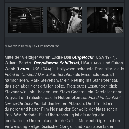
© Twentieth Century Fox Film Corporation
Mitte der Vierziger waren Lucille Ball (
Angelockt
, USA 1947),
William Bendix (
Der gläserne Schlüssel
, USA 1942), und Clifton
Webb (
Laura
, USA 1944) in Hollywood bekannte Darsteller, die in
Feind im Dunkel / Der weiße Schatten
als Ensemble exquisit
harmonieren. Mark Stevens war ein Neuling mit Star-Potential,
das sich aber nicht erfüllen sollte. Trotz guter Leistungen blieb
Stevens wie John Ireland und Steve Cochran ein Darsteller ohne
Zugkraft und rutschte bald in Nebenrollen ab.
Feind im Dunkel /
Der weiße Schatten
tut das keinen Abbruch. Der Film ist ein
düsterer und harter Film Noir an der Schwelle der klassischen
Post-War-Periode. Eine Überraschung ist die adäquate
musikalische Untermalung durch Cyril J. Mockenbridge - neben
Verwendung zeitgenössischer Songs - und zwar abseits der