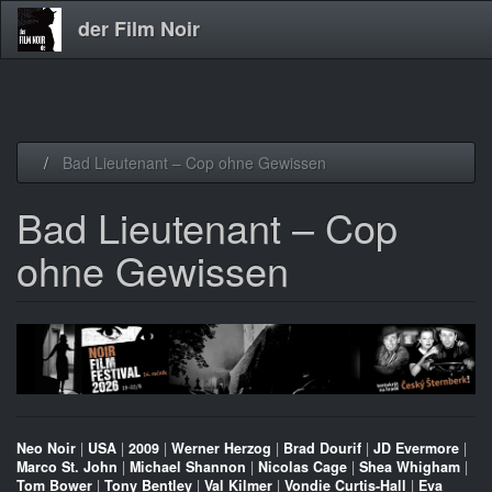
der Film Noir
Direkt
Bad Lieutenant – Cop ohne Gewissen
zum
Inhalt
Bad Lieutenant – Cop
ohne Gewissen
Neo Noir
|
USA
|
2009
|
Werner Herzog
|
Brad Dourif
|
JD Evermore
|
Marco St. John
|
Michael Shannon
|
Nicolas Cage
|
Shea Whigham
|
Tom Bower
|
Tony Bentley
|
Val Kilmer
|
Vondie Curtis-Hall
|
Eva