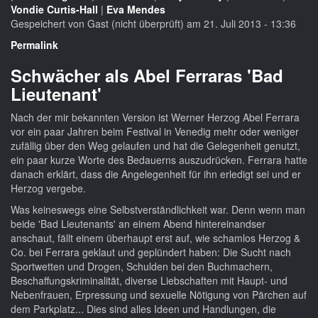
Vondie Curtis-Hall
|
Eva Mendes
Gespeichert von
Gast (nicht überprüft)
am 21. Juli 2013 - 13:36
Permalink
Schwächer als Abel Ferraras 'Bad
Lieutenant'
Nach der mir bekannten Version ist Werner Herzog Abel Ferrara
vor ein paar Jahren beim Festival in Venedig mehr oder weniger
zufällig über den Weg gelaufen und hat die Gelegenheit genutzt,
ein paar kurze Worte des Bedauerns auszudrücken. Ferrara hatte
danach erklärt, dass die Angelegenheit für ihn erledigt sei und er
Herzog vergebe.
Was keineswegs eine Selbstverständlichkeit war. Denn wenn man
beide 'Bad Lieutenants' an einem Abend hintereinandser
anschaut, fällt einem überhaupt erst auf, wie schamlos Herzog &
Co. bei Ferrara geklaut und geplündert haben: Die Sucht nach
Sportwetten und Drogen, Schulden bei den Buchmachern,
Beschaffungskriminalität, diverse Liebschaften mit Haupt- und
Nebenfrauen, Erpressung und sexuelle Nötigung von Pärchen auf
dem Parkplatz... Dies sind alles Ideen und Handlungen, die