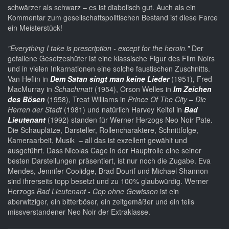
schwärzer als schwarz – es ist diabolisch gut. Auch als ein
Kommentar zum gesellschaftspolitischen Bestand ist diese Farce
ein Meisterstück!
"Everything I take is prescription - except for the heroin."
Der
gefallene Gesetzeshüter ist eine klassische Figur des Film Noirs
und in vielen Inkarnationen eine solche faustischen Zuschnitts.
Van Heflin in
Dem Satan singt man keine Lieder
(1951), Fred
MacMurray in
Schachmatt
(1954), Orson Welles in
Im Zeichen
des Bösen
(1958), Treat Williams in
Prince Of The City – Die
Herren der Stadt
(1981) und natürlich Harvey Keitel in
Bad
Lieutenant
(1992) standen für Werner Herzogs Neo Noir Pate.
Die Schauplätze, Darsteller, Rollencharaktere, Schnittfolge,
Kameraarbeit, Musik – all das ist exzellent gewählt und
ausgeführt. Dass Nicolas Cage in der Hauptrolle eine seiner
besten Darstellungen präsentiert, ist nur noch die Zugabe. Eva
Mendes, Jennifer Coolidge, Brad Dourif und Michael Shannon
sind ihrerseits topp besetzt und zu 100% glaubwürdig. Werner
Herzogs
Bad Lieutenant - Cop ohne Gewissen
ist ein
aberwitziger, ein bitterböser, ein zeitgemäßer und ein teils
missverstandener Neo Noir der Extraklasse.