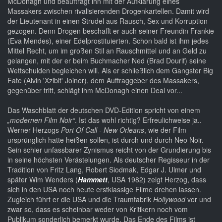
McDonagh und beauftragt ihn mit der Aufklärung eines
Massakers zwischen rivalisierenden Drogenkartellen. Damit wird
der Lieutenant in einen Strudel aus Rausch, Sex und Korruption
gezogen. Denn Drogen beschafft er auch seiner Freundin Frankie
(Eva Mendes), einer Edelprostituierten. Schon bald ist ihm jedes
Mittel Recht, um im großen Stil an Rauschmittel und an Geld zu
gelangen, mit der er beim Buchmacher Ned (Brad Dourif) seine
Wettschulden begleichen will. Als er schließlich dem Gangster Big
Fate (Alvin 'Xzibit' Joiner), dem Auftraggeber des Massakers,
gegenüber tritt, schlägt ihm McDonagh einen Deal vor...
Das Waschblatt der deutschen DVD-Edition spricht von einem
„modernen Film Noir“
. Ist das wohl richtig? Erfreulichweise ja..
Werner Herzogs
Port Of Call - New Orleans
, wie der Film
ursprünglich hatte heißen sollen, ist durch und durch Neo Noir.
Sein schier unfassbarer Zynismus reicht von der Grundierung bis
in seine höchsten Verästelungen. Als deutscher Regisseur in der
Tradition von Fritz Lang, Robert Siodmak, Edgar J. Ulmer und
später Wim Wenders (
Hammett
, USA 1982) zeigt Herzog, dass
sich in den USA noch heute erstklassige Filme drehen lassen.
Zugleich führt er die USA und die Traumfabrik
Hollywood
vor und
zwar so, dass es scheinbar weder von Kritikern noch vom
Publikum sonderlich bemerkt wurde. Das Ende des Films ist