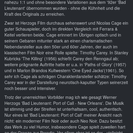
nahezu 1:1 und ohne besondere Variationen aus dem '92er 'Bad
Lieutenant' übernommen wurden - ohne die Kühnheit und die
Kraft des Originals zu erreichen.
Zwar ist Herzogs Film durchaus sehenswert und Nicolas Cage ein
guter Schauspieler, doch im direkten Vergleich mit Ferrara &
Keitel verlieren beide. Cage erinnert im Übrigen optisch und in
seinem Gebaren mitunter stark an einen charismatischen
Nebendarsteller aus den 50er und 60er Jahren, der auch im
klassischen Film Noir eine Rolle spielte: Timothy Carey. In Stanley
Kubricks 'The Killing' (1956) schießt Carey den Renngaul ab;
weitere prägnante Auftritte hatte er u.a. in 'Paths of Glory' (1957)
und in Marlon Brandos Kultwestern 'One Eyed Jacks'(1961). So
sehr ich Cage als schrägen Charakterdarsteller schätze: Timothy
Carey war in der Darstellung neurotisch-kaputter Typen seinerzeit
noch besser und intensiver.
Trotz der unerreichten Vorbilder mag ich wie gesagt Werner
Herzogs 'Bad Lieutenant: Port of Call - New Orleans'. Die Musik
ist stimmig und der Streifen ist unterhaltsam, cool, authentisch.
Nur eines ist 'Bad Lieutenant: Port of Call' meiner Ansicht nach
nicht: ein moderner Film Noir oder auch Neo Noir. Dazu besitzt
das Werk zu viel Humor, insbesondere Cage spielt zuweilen hart
an der Grenze zur Parodie. Vor allem aber ist es der - vielleicht