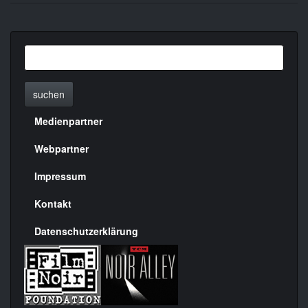
suchen
Medienpartner
Menülinks
rechte
Webpartner
Seite
Impressum
Kontakt
Datenschutzerklärung