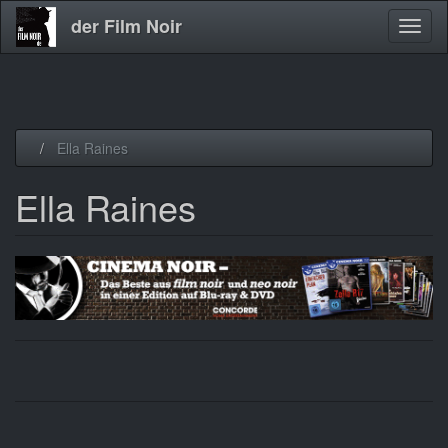
der Film Noir
Navig
aktivi
Direkt
Ella Raines
zum
Inhalt
Ella Raines