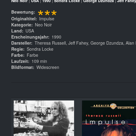
Neo Noir
|
USA
|
1990
|
Sondra Locke
|
George Dzundza
|
Jeff Fahe
***
Bewertung
Originaltitel
Impulse
Kategorie
Neo Noir
Land
USA
Erscheinungsjahr
1990
Darsteller
Theresa Russell, Jeff Fahey, George Dzundza, Alan
Regie
Sondra Locke
Farbe
Farbe
Laufzeit
109 min
Bildformat
Widescreen