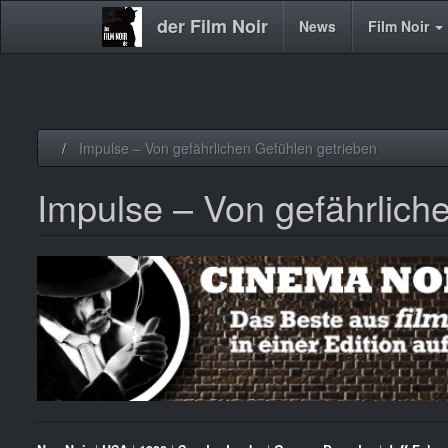
der Film Noir
Main
News
Film Noir
navigation
Direkt
Impulse – Von gefährlichen Gefühlen getrieben
zum
Inhalt
Impulse – Von gefährlich