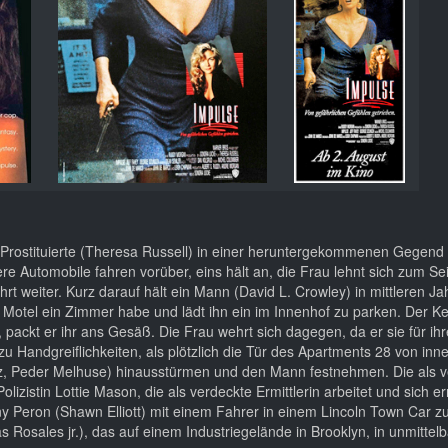
e Prostituierte (Theresa Russell) in einer heruntergekommenen Gegend 
e Automobile fahren vorüber, eins hält an, die Frau lehnt sich zum Se
hrt weiter. Kurz darauf hält ein Mann (David L. Crowley) in mittleren Ja
im Motel ein Zimmer habe und lädt ihn ein im Innenhof zu parken. Der Ker
ackt er ihr ans Gesäß. Die Frau wehrt sich dagegen, da er sie für ihr
zu Handgreiflichkeiten, als plötzlich die Tür des Apartments 28 von inn
nez, Peder Melhuse) hinausstürmen und den Mann festnehmen. Die als v
olizistin Lottie Mason, die als verdeckte Ermittlerin arbeitet und sich e
y Peron (Shawn Elliott) mit einem Fahrer in einem Lincoln Town Car zu
osales jr.), das auf einem Industriegelände in Brooklyn, in unmittelb