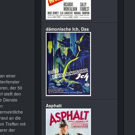
dämonische Ich, Das
an einer
itenfenster
hren, der 50
l stellt den
e Dienste
Asphalt
en
ermeintliche
rneut an die
m Treffen mit
arer der