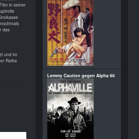
ilm in seiner
uptrolle
 Kinokasse
r nochmals
r das
zt und im
der Reihe
Lemmy Caution gegen Alpha 60