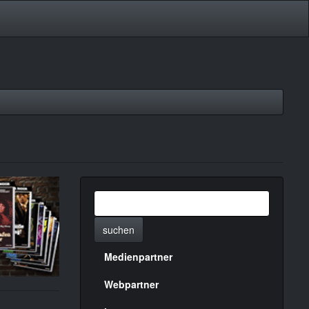
suchen
Medienpartner
Menülinks
rechte
Webpartner