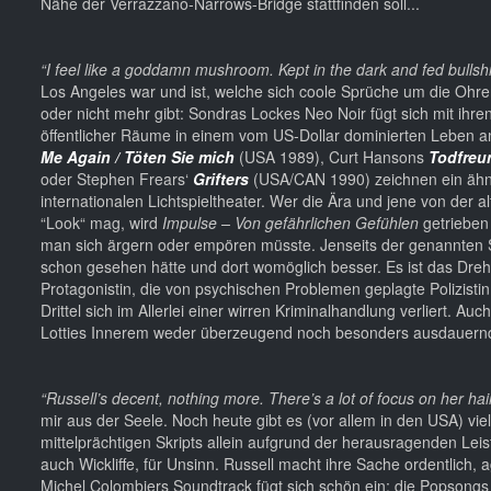
Nähe der Verrazzano-Narrows-Bridge stattfinden soll...
“I feel like a goddamn mushroom. Kept in the dark and fed bullshi
Los Angeles war und ist, welche sich coole Sprüche um die Ohre
oder nicht mehr gibt: Sondras Lockes Neo Noir fügt sich mit ihr
öffentlicher Räume in einem vom US-Dollar dominierten Leben am
Me Again / Töten Sie mich
(USA 1989), Curt Hansons
Todfreu
oder Stephen Frears‘
Grifters
(USA/CAN 1990) zeichnen ein ähnli
internationalen Lichtspieltheater. Wer die Ära und jene von der
“Look“ mag, wird
Impulse – Von gefährlichen Gefühlen
getrieben 
man sich ärgern oder empören müsste. Jenseits der genannten Sti
schon gesehen hätte und dort womöglich besser. Es ist das Dr
Protagonistin, die von psychischen Problemen geplagte Polizist
Drittel sich im Allerlei einer wirren Kriminalhandlung verliert. A
Lotties Innerem weder überzeugend noch besonders ausdauern
“Russell’s decent, nothing more. There’s a lot of focus on her hai
mir aus der Seele. Noch heute gibt es (vor allem in den USA) vi
mittelprächtigen Skripts allein aufgrund der herausragenden Lei
auch Wickliffe, für Unsinn. Russell macht ihre Sache ordentlich, 
Michel Colombiers Soundtrack fügt sich schön ein; die Popsongs