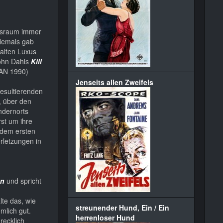
ensraum immer
niemals gab
kalten Luxus
John Dahls
Kill
AN 1990)
Jenseits allen Zweifels
resultierenden
, über den
ndernorts
st um ihre
 dem ersten
erletzungen in
on
und spricht
lte das, wie
streunender Hund, Ein / Ein
mlich gut.
herrenloser Hund
recklich