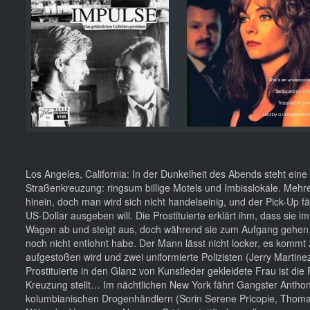
Los Angeles, California: In der Dunkelheit des Abends steht ein
Straßenkreuzung: ringsum billige Motels und Imbisslokale. Mehrer
hinein, doch man wird sich nicht handelseinig, und der Pick-Up fä
US-Dollar ausgeben will. Die Prostituierte erklärt ihm, dass sie 
Wagen ab und steigt aus, doch während sie zum Aufgang gehen, p
noch nicht entlohnt habe. Der Mann lässt nicht locker, es kommt 
aufgestoßen wird und zwei uniformierte Polizisten (Jerry Marti
Prostituierte in den Glanz von Kunstleder gekleidete Frau ist die P
Kreuzung stellt… Im nächtlichen New York fährt Gangster Anthon
kolumbianischen Drogenhändlern (Sorin Serene Pricopie, Thomas R