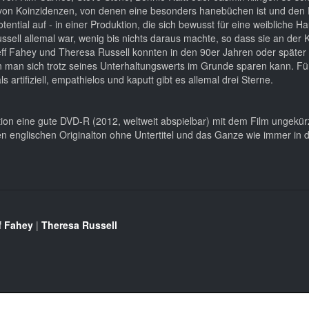
von Koinzidenzen, von denen eine besonders hanebüchen ist und den F
tential auf - in einer Produktion, die sich bewusst für eine weibliche Ha
Russell allemal war, wenig bis nichts daraus machte, so dass sie an der
eff Fahey und Theresa Russell konnten in den 90er Jahren oder späte
den man sich trotz seines Unterhaltungswerts im Grunde sparen kann. Fü
artifiziell, empathielos und kaputt gibt es allemal drei Sterne.
ction eine gute DVD-R (2012, weltweit abspielbar) mit dem Film ungekür
den englischen Originalton ohne Untertitel und das Ganze wie immer in 
f Fahey
|
Theresa Russell