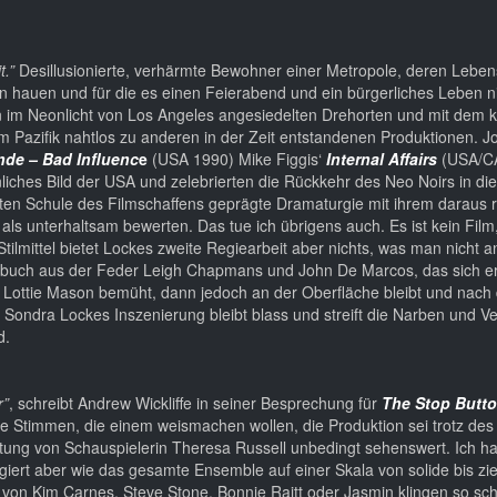
t.”
Desillusionierte, verhärmte Bewohner einer Metropole, deren Leb
n hauen und für die es einen Feierabend und ein bürgerliches Leben 
en im Neonlicht von Los Angeles angesiedelten Drehorten und mit dem 
 Pazifik nahtlos zu anderen in der Zeit entstandenen Produktionen. 
nde – Bad Influenc
e
(USA 1990) Mike Figgis‘
Internal Affairs
(USA/C
ches Bild der USA und zelebrierten die Rückkehr des Neo Noirs in die
 alten Schule des Filmschaffens geprägte Dramaturgie mit ihrem daraus 
als unterhaltsam bewerten. Das tue ich übrigens auch. Es ist kein Film
lmittel bietet Lockes zweite Regiearbeit aber nichts, was man nicht a
ehbuch aus der Feder Leigh Chapmans und John De Marcos, das sich er
in Lottie Mason bemüht, dann jedoch an der Oberfläche bleibt und nach
uch Sondra Lockes Inszenierung bleibt blass und streift die Narben und V
d.
r”
, schreibt Andrew Wickliffe in seiner Besprechung für
The Stop Butt
ele Stimmen, die einem weismachen wollen, die Produktion sei trotz des
stung von Schauspielerin Theresa Russell unbedingt sehenswert. Ich ha
agiert aber wie das gesamte Ensemble auf einer Skala von solide bis zie
 von Kim Carnes, Steve Stone, Bonnie Raitt oder Jasmin klingen so sch