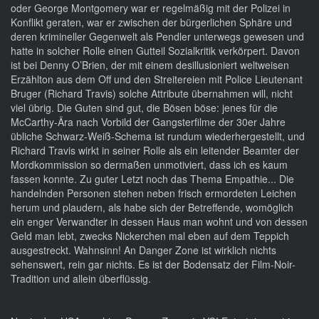
oder George Montgomery war er regelmäßig mit der Polizei in
Konflikt geraten, war er zwischen der bürgerlichen Sphäre und
deren krimineller Gegenwelt als Pendler unterwegs gewesen und
hatte in solcher Rolle einen Gutteil Sozialkritik verkörpert. Davon
ist bei Denny O’Brien, der mit einem desillusioniert weltweisen
Erzählton aus dem Off und den Streitereien mit Police Lieutenant
Bruger (Richard Travis) solche Attribute übernahmen will, nicht
viel übrig. Die Guten sind gut, die Bösen böse: jenes für die
McCarthy-Ära nach Vorbild der Gangsterfilme der 30er Jahre
übliche Schwarz-Weiß-Schema ist rundum wiederhergestellt, und
Richard Travis wirkt in seiner Rolle als ein leitender Beamter der
Mordkommission so dermaßen unmotiviert, dass ich es kaum
fassen konnte. Zu guter Letzt noch das Thema Empathie... Die
handelnden Personen stehen neben frisch ermordeten Leichen
herum und plaudern, als habe sich der Betreffende, womöglich
ein enger Verwandter in dessen Haus man wohnt und von dessen
Geld man lebt, zwecks Nickerchen mal eben auf dem Teppich
ausgestreckt. Wahnsinn! An Danger Zone ist wirklich nichts
sehenswert, rein gar nichts. Es ist der Bodensatz der Film-Noir-
Tradition und allein überflüssig.