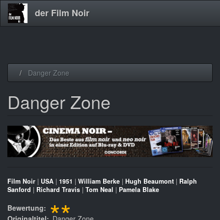
der Film Noir
Direkt
Danger Zone
zum
Inhalt
Danger Zone
Film Noir
|
USA
|
1951
|
William Berke
|
Hugh Beaumont
|
Ralph
Sanford
|
Richard Travis
|
Tom Neal
|
Pamela Blake
**
Bewertung
Originaltitel
Danger Zone