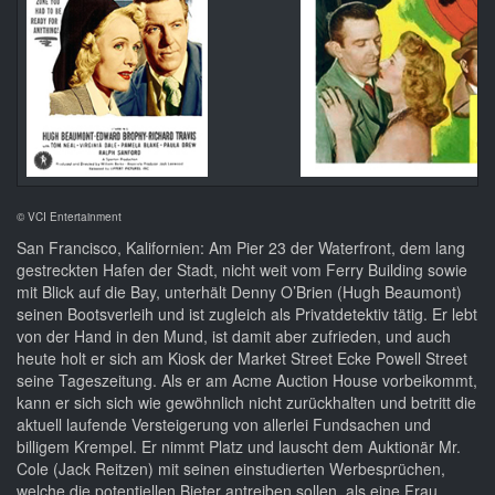
© VCI Entertainment
San Francisco, Kalifornien: Am Pier 23 der Waterfront, dem lang
gestreckten Hafen der Stadt, nicht weit vom Ferry Building sowie
mit Blick auf die Bay, unterhält Denny O’Brien (Hugh Beaumont)
seinen Bootsverleih und ist zugleich als Privatdetektiv tätig. Er lebt
von der Hand in den Mund, ist damit aber zufrieden, und auch
heute holt er sich am Kiosk der Market Street Ecke Powell Street
seine Tageszeitung. Als er am Acme Auction House vorbeikommt,
kann er sich sich wie gewöhnlich nicht zurückhalten und betritt die
aktuell laufende Versteigerung von allerlei Fundsachen und
billigem Krempel. Er nimmt Platz und lauscht dem Auktionär Mr.
Cole (Jack Reitzen) mit seinen einstudierten Werbesprüchen,
welche die potentiellen Bieter antreiben sollen, als eine Frau