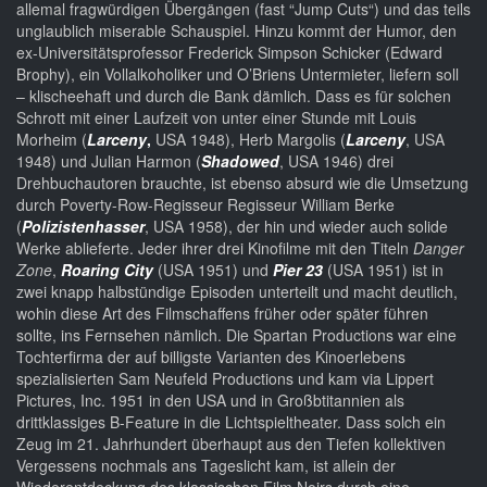
allemal fragwürdigen Übergängen (fast “Jump Cuts“) und das teils
unglaublich miserable Schauspiel. Hinzu kommt der Humor, den
ex-Universitätsprofessor Frederick Simpson Schicker (Edward
Brophy), ein Vollalkoholiker und O’Briens Untermieter, liefern soll
– klischeehaft und durch die Bank dämlich. Dass es für solchen
Schrott mit einer Laufzeit von unter einer Stunde mit Louis
Morheim (
Larceny
,
USA 1948), Herb Margolis (
Larceny
, USA
1948) und Julian Harmon (
Shadowed
, USA 1946) drei
Drehbuchautoren brauchte, ist ebenso absurd wie die Umsetzung
durch Poverty-Row-Regisseur Regisseur William Berke
(
Polizistenhasser
, USA 1958), der hin und wieder auch solide
Werke ablieferte. Jeder ihrer drei Kinofilme mit den Titeln
Danger
Zone
,
Roaring City
(USA 1951) und
Pier 23
(USA 1951) ist in
zwei knapp halbstündige Episoden unterteilt und macht deutlich,
wohin diese Art des Filmschaffens früher oder später führen
sollte, ins Fernsehen nämlich. Die Spartan Productions war eine
Tochterfirma der auf billigste Varianten des Kinoerlebens
spezialisierten Sam Neufeld Productions und kam via Lippert
Pictures, Inc. 1951 in den USA und in Großbtitannien als
drittklassiges B-Feature in die Lichtspieltheater. Dass solch ein
Zeug im 21. Jahrhundert überhaupt aus den Tiefen kollektiven
Vergessens nochmals ans Tageslicht kam, ist allein der