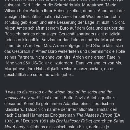
aufsucht. Dort findet er die Sekretärin Ms. Murgatroyd (Marie
Wilson) beim Packen ihrer Habseligkeiten, denn in Anbetracht der
lausigen Geschäftssituation ist Ames ihr seit Wochen den Lohn
schuldig geblieben und eine Besserung der Lage ist nicht in Sicht.
Milton Ames schläft in seinem Büro auf dem Sofa und ist über die
Rückkehr seines ehemaligen Gerschäftspartners nicht entzückt.
Indessen klingelt im Vorzimmer das Telefon und Ms. Murgatroyd
nimmt den Anruf von Mrs. Arden entgegen. Ted Shane lässt sich
das Gespräch in Ames‘ Büro weiterleiten und übernimmt die Rolle
seines Partners, nicht ohne von Mrs. Arden eine ersten Rate in
Höhe von 250 US-Dollar einzufordern. Dann verlangt er von Ms.
Murgatroyd, ihre Habseligkeiten wieder auszupacken, da es
geschäftlich ab sofort aufwärts gehe...
"I was so distressed by the whole tone of the script and the
vapidity of my part“
, liest man in Bette Davis‘ Autobiografie zu
dieser auf Komödie getrimmten Adaption eines literarischen
Klassikers. Tatsächlich nannte der internationale Filmstar den
nach Dashiell Hammetts Erfolgsroman
The Maltese Falcon
(EA
1930, auf Deutsch 1951 als
Der Malteser Falke
) gedrehten
Satan
Met A Lady
zeitlebens als schlechtesten Film, darin sie je