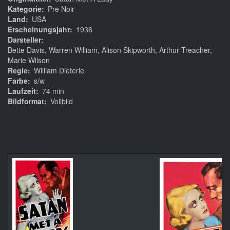
Kategorie
Pre Noir
Land
USA
Erscheinungsjahr
1936
Darsteller
Bette Davis, Warren William, Alison Skipworth, Arthur Treacher,
Marie Wilson
Regie
William Dieterle
Farbe
s/w
Laufzeit
74 min
Bildformat
Vollbild