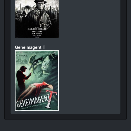
Geheimagent T