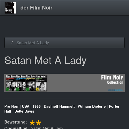
der Film Noir
Direkt
Satan Met A Lady
zum
Inhalt
Satan Met A Lady
Pre Noir
|
USA
|
1936
|
Dashiell Hammett
|
William Dieterle
|
Porter
Hall
|
Bette Davis
**
Bewertung
Originaltitel
Satan Met A Lady