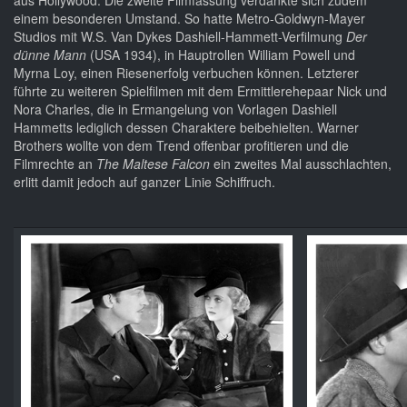
aus Hollywood. Die zweite Filmfassung verdankte sich zudem
einem besonderen Umstand. So hatte Metro-Goldwyn-Mayer
Studios mit W.S. Van Dykes Dashiell-Hammett-Verfilmung
Der
dünne Mann
(USA 1934), in Hauptrollen William Powell und
Myrna Loy, einen Riesenerfolg verbuchen können. Letzterer
führte zu weiteren Spielfilmen mit dem Ermittlerehepaar Nick und
Nora Charles, die in Ermangelung von Vorlagen Dashiell
Hammetts lediglich dessen Charaktere beibehielten. Warner
Brothers wollte von dem Trend offenbar profitieren und die
Filmrechte an
The Maltese Falcon
ein zweites Mal ausschlachten,
erlitt damit jedoch auf ganzer Linie Schiffruch.