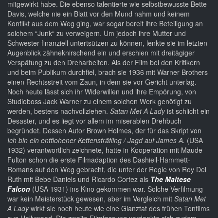
mitgewirkt habe. Die ebenso talentierte wie selbstbewusste Bette
Davis, welche nie ein Blatt vor den Mund nahm und keinem
Konflikt aus dem Weg ging, war sogar bereit ihre Beteiligung an
solchem “Junk“ zu verweigern. Um jedoch ihre Mutter und
Schwester finanziell untertsützen zu können, lenkte sie im letzten
Augenblick zähneknirschend ein und erschien mit dreitägiger
Verspätung zu den Dreharbeiten. Als der Film bei den Kritikern
und beim Publikum durchfiel, brach sie 1936 mit Warner Brothers
einen Rechtsstreit vom Zaun, in dem sie vor Gericht unterlag.
Noch heute lässt sich ihr Widerwillen und ihre Empörung, von
Studioboss Jack Warner zu einem solchen Werk genötigt zu
werden, bestens nachvollziehen.
Satan Met A Lady
ist schlicht ein
Desaster, und es liegt vor allem im miserablen Drehbuch
begründet. Dessen Autor Brown Holmes, der für das Skript von
Ich bin ein entflohener Kettensträfling / Jagd auf James A.
(USA
1932) verantwortlich zeichnete, hatte in Kooperation mit Maude
Fulton schon die erste Filmadaption des Dashiell-Hammett-
Romans auf den Weg gebracht, die unter der Regie von Roy Del
Ruth mit Bebe Daniels und Ricardo Cortez als
The Maltese
Falcon
(USA 1931) ins Kino gekommen war. Solche Verfilmung
war kein Meisterstück gewesen, aber im Vergleich mit
Satan Met
A Lady
wirkt sie noch heute wie eine Glanztat des frühen Tonfilms