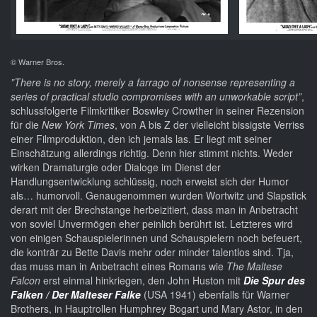
© Warner Bros.
”There is no story, merely a farrago of nonsense representing a
series of practical studio compromises with an unworkable script”
,
schlussfolgerte Filmkritiker Boswley Crowther in seiner Rezension
für die
New York Times
, von A bis Z der vielleicht bissigste Verriss
einer Filmproduktion, den ich jemals las. Er liegt mit seiner
Einschätzung allerdings richtig. Denn hier stimmt nichts. Weder
wirken Dramaturgie oder Dialoge im Dienst der
Handlungsentwicklung schlüssig, noch erweist sich der Humor
als… humorvoll. Genaugenommen wurden Wortwitz und Slapstick
derart mit der Brechstange herbeizitiert, dass man in Anbetracht
von soviel Unvermögen eher peinlich berührt ist. Letzteres wird
von einigen Schauspielerinnen und Schauspielern noch befeuert,
die konträr zu Bette Davis mehr oder minder talentlos sind. Tja,
das muss man in Anbetracht eines Romans wie
The Maltese
Falcon
erst einmal hinkriegen, den John Huston mit
Die Spur des
Falken / Der Malteser Falke
(USA 1941) ebenfalls für Warner
Brothers, in Hauptrollen Humphrey Bogart und Mary Astor, in den