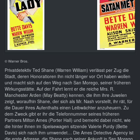
© Warner Bros.
Privatdetektiv Ted Shane (Warren William) verlässt per Zug die
Stadt, deren Honoratioren ihn nicht länger vor Ort haben wollen
und macht sich auf den Weg nach San Morego, seiner früheren
Wirkungsstätte. Auf der Fahrt lernt er die reiche Mrs. R.
Manchester Arden (May Beatty) kennen, die ihm ihre Juwelen
zeigt, woraufhin Shane, der sich als Mr. Nash vorstellt, ihr rät, für
die Dauer ihres Aufenthalts einen Leibwächter anzuheuern. Zu
dem Zweck gibt er ihr die Telefonnummer seines früheren
Partners Milton Ames (Porter Hall) und bemerkt dabei nicht, wie
die hinter ihnen im Speisewagen sitzende Valerie Purdy (Bette
Davis) sich nach ihm umwendet… Die Ames Detective Agency ist
die erste Adresse, die Shane nach seiner Ankunft in San Morego