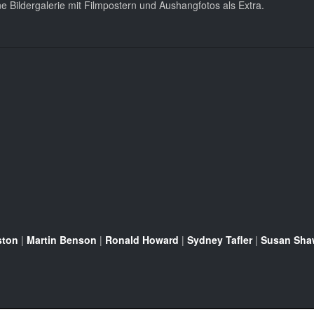
ine Bildergalerie mit Filmpostern und Aushangfotos als Extra.
ston
|
Martin Benson
|
Ronald Howard
|
Sydney Tafler
|
Susan Sha