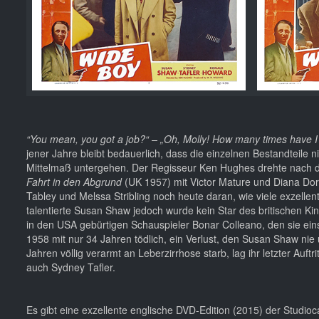
“You mean, you got a job?“ – „Oh, Molly! How many times have I g
jener Jahre bleibt bedauerlich, dass die einzelnen Bestandteile
Mittelmaß untergehen. Der Regisseur Ken Hughes drehte nach d
Fahrt in den Abgrund
(UK 1957) mit Victor Mature und Diana Dor
Tabley und Melssa Stribling noch heute daran, wie viele exzellent
talentierte Susan Shaw jedoch wurde kein Star des britischen Kin
in den USA gebürtigen Schauspieler Bonar Colleano, den sie ei
1958 mit nur 34 Jahren tödlich, ein Verlust, den Susan Shaw nie
Jahren völlig verarmt an Leberzirrhose starb, lag ihr letzter Auft
auch Sydney Tafler.
Es gibt eine exzellente englische DVD-Edition (2015) der Studioc