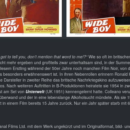
ot to tell you, don’t mention that word to me!?“
Wie so oft im britische
 nicht mehr ergeben und großteils zwar unterhaltsam sind, in der Summ
iesem Erstling während der 50er Jahre noch manchen Film Noir, von
s besonders erwähnenswert ist. In ihren Nebenrollen erinnern Ronald 
e Darsteller in zweiter Reihe das britische Nachrkriegskino aufzuweisen
os. Nach weiteren Auftritten in B-Produktionen heiratete sie 1954 in z
nst am Set von
Unterwelt
(UK 1951) kennengelernt hatte. Colleano ver
 überwand und der in eine lebenslange Alkoholsucht mündete. Als sie 1
ritt in einem Film bereits 15 Jahre zurück. Nur ein Jahr später starb mit
anal Films Ltd. mit dem Werk ungekürzt und im Originalformat, bild- un