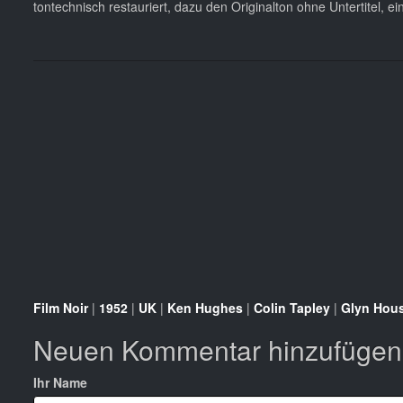
tontechnisch restauriert, dazu den Originalton ohne Untertitel, e
Film Noir
|
1952
|
UK
|
Ken Hughes
|
Colin Tapley
|
Glyn Hou
Neuen Kommentar hinzufügen
Ihr Name