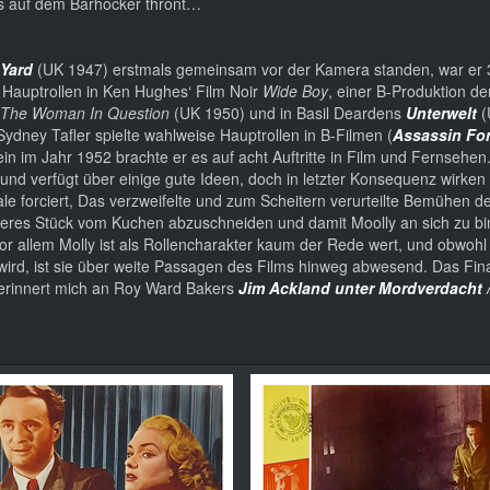
ts auf dem Barhocker thront…
 Yard
(UK 1947) erstmals gemeinsam vor der Kamera standen, war er 
ie Hauptrollen in Ken Hughes‘ Film Noir
Wide Boy
, einer B-Produktion d
The Woman In Question
(UK 1950) und in Basil Deardens
Unterwelt
(
Sydney Tafler spielte wahlweise Hauptrollen in B-Filmen (
Assassin For
ein im Jahr 1952 brachte er es auf acht Auftritte in Film und Fernsehen
 und verfügt über einige gute Ideen, doch in letzter Konsequenz wirken 
ale forciert, Das verzweifelte und zum Scheitern verurteilte Bemühen d
eres Stück vom Kuchen abzuschneiden und damit Moolly an sich zu bi
or allem Molly ist als Rollencharakter kaum der Rede wert, und obwo
wird, ist sie über weite Passagen des Films hinweg abwesend. Das Fina
erinnert mich an Roy Ward Bakers
Jim Ackland unter Mordverdacht /