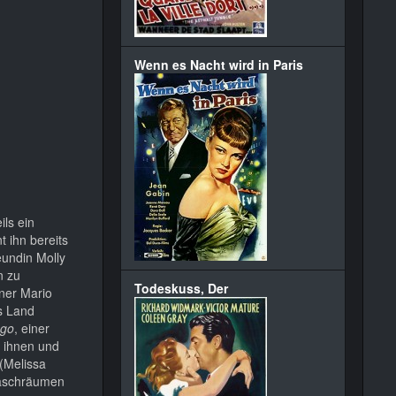
Wenn es Nacht wird in Paris
ls ein
 ihn bereits
eundin Molly
n zu
Todeskuss, Der
ner Mario
s Land
ngo
, einer
r ihnen und
(Melissa
 Waschräumen