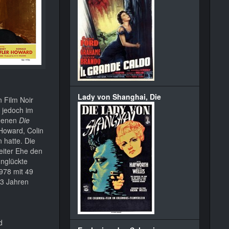
Lady von Shanghai, Die
n Film Noir
e jedoch im
 denen
Die
Howard, Colin
 hatte. Die
weiter Ehe den
unglückte
978 mit 49
 63 Jahren
d