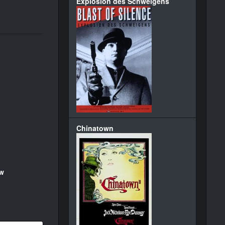
Explosion des Schweigens
Chinatown
w