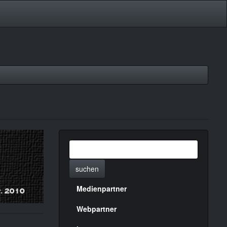
suchen
Medienpartner
Menülinks
rechte
Webpartner