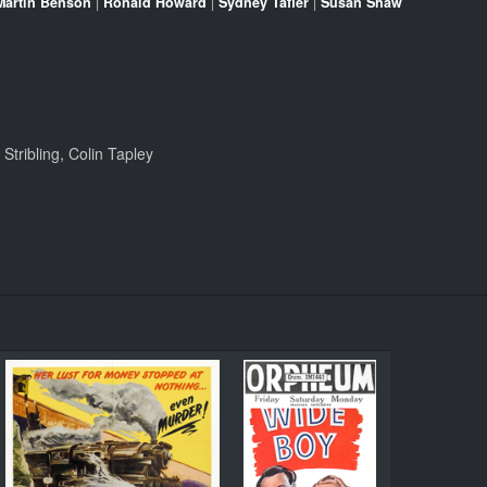
Martin Benson
|
Ronald Howard
|
Sydney Tafler
|
Susan Shaw
tribling, Colin Tapley