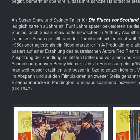
begibt, bemerkt er obendrein, dass ihre schicke Handtasche ste
Als Susan Shaw und Sydney Tafler für
Die Flucht vor Scotland
lediglich zarte 18 Jahre alt. Fünf Jahre später bekleideten sie d
Studios, doch Susan Shaw hatte inzwischen in Anthony Asquiths
Talent zur Schau gestellt, und der Durchbruch schien nicht weit. 
1950) oder agierte als ein Nebendarsteller in A-Produktionen; all
basiert auf einer Erzählung des australischen Autors Rex Rienits
Zuspitzung der Handlung im letzten Drittel und vor allem das Fin
Schmalspurganoven Benny Mercer, sich via Erpressung ein größ
man weit besser erzählen und besser in Szene setzen können. V
im Abspann und auf den Filmplakaten an zweiter Stelle genannt 
Eisenbahnbrücke in Paddington, durchaus spannend inszeniert, 
(UK 1947).