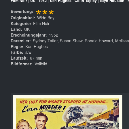
Film Noir
|
UK
|
1952
|
Ken Hughes
|
Colin Tapley
|
Glyn Houston
|
***
Bewertung
Originaltitel
Wide Boy
Kategorie
Film Noir
Land
UK
Erscheinungsjahr
1952
Darsteller
Sydney Tafler, Susan Shaw, Ronald Howard, Melissa S
Regie
Ken Hughes
Farbe
s/w
Laufzeit
67 min
Bildformat
Vollbild