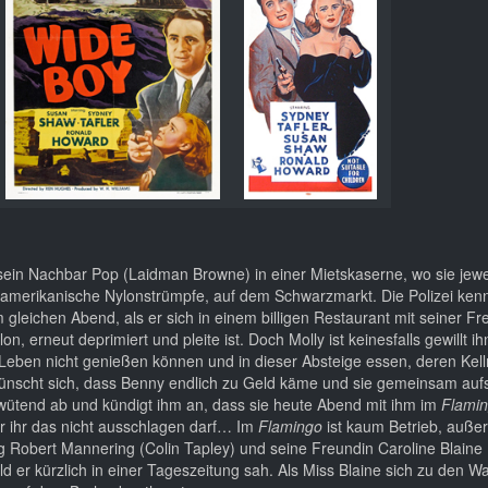
ein Nachbar Pop (Laidman Browne) in einer Mietskaserne, wo sie jewei
amerikanische Nylonstrümpfe, auf dem Schwarzmarkt. Die Polizei kennt
leichen Abend, als er sich in einem billigen Restaurant mit seiner Fr
n, erneut deprimiert und pleite ist. Doch Molly ist keinesfalls gewillt ih
 Leben nicht genießen können und in dieser Absteige essen, deren Kell
e wünscht sich, dass Benny endlich zu Geld käme und sie gemeinsam auf
sie wütend ab und kündigt ihm an, dass sie heute Abend mit ihm im
Flami
r ihr das nicht ausschlagen darf… Im
Flamingo
ist kaum Betrieb, auße
g Robert Mannering (Colin Tapley) und seine Freundin Caroline Blaine 
ild er kürzlich in einer Tageszeitung sah. Als Miss Blaine sich zu den