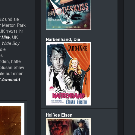
32 und sie
er Merton Park
UK 1951) ihr
 Hire
, UK
Narbenhand, Die
.
Wide Boy
die
es
nden, hätte
hl Susan Shaw
le auf einer
 Zwielicht
Heißes Eisen