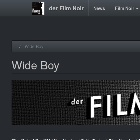
der Film Noir
Main
News
Film Noir
navigation
Direkt
Wide Boy
zum
Inhalt
Wide Boy