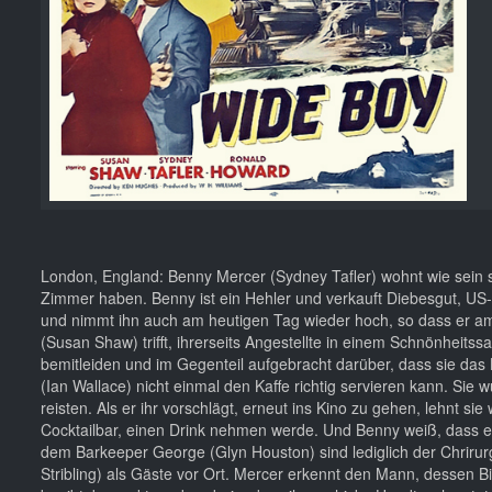
London, England: Benny Mercer (Sydney Tafler) wohnt wie sein s
Zimmer haben. Benny ist ein Hehler und verkauft Diebesgut, US-
und nimmt ihn auch am heutigen Tag wieder hoch, so dass er am g
(Susan Shaw) trifft, ihrerseits Angestellte in einem Schnönheitssalo
bemitleiden und im Gegenteil aufgebracht darüber, dass sie das
(Ian Wallace) nicht einmal den Kaffe richtig servieren kann. Si
reisten. Als er ihr vorschlägt, erneut ins Kino zu gehen, lehnt 
Cocktailbar, einen Drink nehmen werde. Und Benny weiß, dass e
dem Barkeeper George (Glyn Houston) sind lediglich der Chrirur
Stribling) als Gäste vor Ort. Mercer erkennt den Mann, dessen B