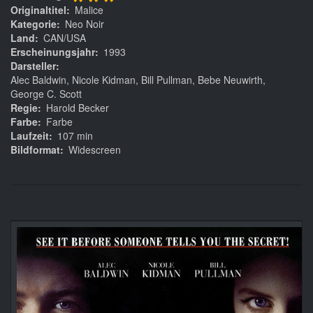
***
Originaltitel
Malice
Kategorie
Neo Noir
Land
CAN/USA
Erscheinungsjahr
1993
Darsteller
Alec Baldwin, Nicole Kidman, Bill Pullman, Bebe Neuwirth,
George C. Scott
Regie
Harold Becker
Farbe
Farbe
Laufzeit
107 min
Bildformat
Widescreen