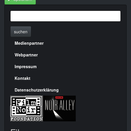
suchen
Medienpartner
Menülinks
rechte
Webpartner
Seite
Impressum
Kontakt
Datenschutzerklärung