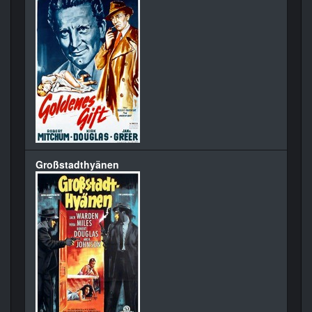
Großstadthyänen