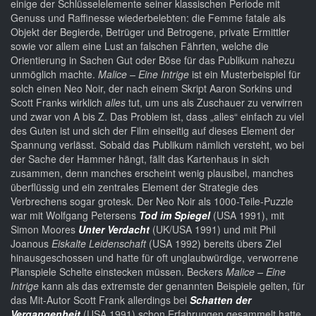
einige der Schlüsselelemente seiner klassischen Periode mit
Genuss und Raffinesse wiederbelebten: die Femme fatale als
Objekt der Begierde, Betrüger und Betrogene, private Ermittler
sowie vor allem eine Lust an falschen Fährten, welche die
Orientierung in Sachen Gut oder Böse für das Publikum nahezu
unmöglich machte.
Malice – Eine Intrige
ist ein Musterbeispiel für
solch einen Neo Noir, der nach einem Skript Aaron Sorkins und
Scott Franks wirklich
alles
tut, um uns als Zuschauer zu verwirren
und zwar von A bis Z. Das Problem ist, dass „alles“ einfach zu viel
des Guten ist und sich der Film einseitig auf dieses Element der
Spannung verlässt. Sobald das Publikum nämlich versteht, wo bei
der Sache der Hammer hängt, fällt das Kartenhaus in sich
zusammen, denn manches erscheint wenig plausibel, manches
überflüssig und ein zentrales Element der Strategie des
Verbrechens sogar grotesk. Der Neo Noir als 1000-Teile-Puzzle
war mit Wolfgang Petersens
Tod im Spiegel
(USA 1991), mit
Simon Moores
Unter Verdacht
(UK/USA 1991) und mit Phil
Joanous
Eiskalte Leidenschaft
(USA 1992) bereits übers Ziel
hinausgeschossen und hatte für oft unglaubwürdige, verworrene
Planspiele Schelte einstecken müssen. Beckers
Malice – Eine
Intrige
kann als das extremste der genannten Beispiele gelten, für
das Mit-Autor Scott Frank allerdings bei
Schatten der
Vergangenheit
(USA 1991) schon Erfahrungen gesammelt hatte.