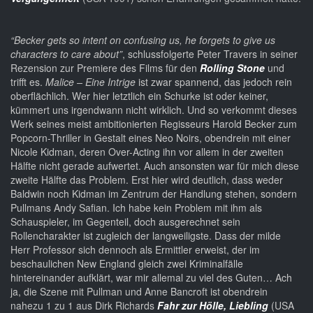
“Becker gets so intent on confusing us, he forgets to give us
characters to care about”
, schlussfolgerte Peter Travers in seiner
Rezension zur Premiere des Films für den
Rolling Stone
und
trifft es.
Malice – Eine Intrige
ist zwar spannend, das jedoch rein
oberflächlich. Wer hier letztlich ein Schurke ist oder keiner,
kümmert uns irgendwann nicht wirklich. Und so verkommt dieses
Werk seines meist ambitionierten Regisseurs Harold Becker zum
Popcorn-Thriller in Gestalt eines Neo Noirs, obendrein mit einer
Nicole Kidman, deren Over-Acting ihn vor allem in der zweiten
Hälfte nicht gerade aufwertet. Auch ansonsten war für mich diese
zweite Hälfte das Problem. Erst hier wird deutlich, dass weder
Baldwin noch Kidman im Zentrum der Handlung stehen, sondern
Pullmans Andy Safian. Ich habe kein Problem mit ihm als
Schauspieler, im Gegenteil, doch ausgerechnet sein
Rollencharakter ist zugleich der langweiligste. Dass der milde
Herr Professor sich dennoch als Ermittler erweist, der im
beschaulichen New England gleich zwei Kriminalfälle
hintereinander aufklärt, war mir allemal zu viel des Guten… Ach
ja, die Szene mit Pullman und Anne Bancroft ist obendrein
nahezu 1 zu 1 aus Dirk Richards
Fahr zur Hölle, Liebling
(USA