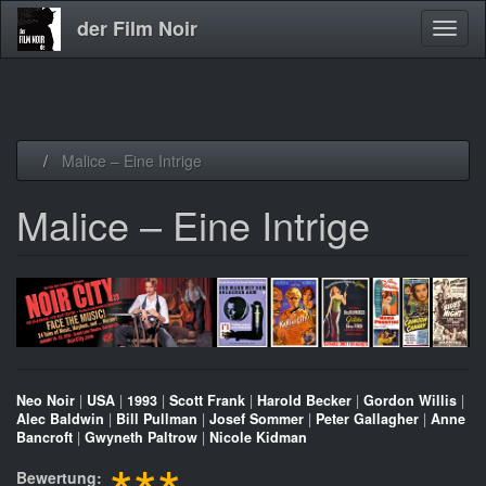
der Film Noir
Navig
aktivi
Direkt
Malice – Eine Intrige
zum
Inhalt
Malice – Eine Intrige
Neo Noir
|
USA
|
1993
|
Scott Frank
|
Harold Becker
|
Gordon Willis
|
Alec Baldwin
|
Bill Pullman
|
Josef Sommer
|
Peter Gallagher
|
Anne
Bancroft
|
Gwyneth Paltrow
|
Nicole Kidman
Bewertung