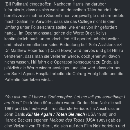
(Bill Pullman) eingetroffen. Nachdem Harris ihn darüber
informierte, dass es sich wohl um denselben Täter handelt, der
bereits zuvor mehrere Studentinnen vergewaltigte und ermordete,
macht Safian ihr Vorwürfe, dass sie das College nicht in dem
Umfang unter Polizeischutz stellte, wie er es von ihr gefordert
hatte… Im Operationssaal gehen die Werte Brigit Kellys
kontinuierlich nach unten, doch Jed Hill operiert unbeirrt weiter
und misst dem offenbar keine Bedeutung bei. Sein Assistenzarzt
Dr. Matthew Robertson (David Bowe) wird nervös und gibt Hill zu
verstehen, dass man sie verlieren werde, doch jener will davon
nichts wissen. Hill führt die Operation konsequent zu Ende, als
plötzlich die Werte wieder ansteigen und klar wird, dass der neu
am Sankt Agnes Hospital arbeitende Chirurg Erfolg hatte und die
Patientin überleben wird…
“You ask me if I have a God complex. Let me tell you something: I
am God.”
Die frühen 90er Jahre waren für den Neo Noir die seit
1967 und bis heute wohl fruchtbarste Periode. Im Anschluss an
John Dahls
Kill Me Again / Töten Sie mich
(USA 1989) und
Harold Beckers eigenen
Melodie des Todes
(USA 1989) gab es
eine Vielzahl von Thrillern, die sich auf den Film Noir beriefen und