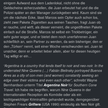
einigem Aufwand aus dem Ladenlokal, nicht ohne die
Geldscheine sicherzustellen, die Juan erbeutet hat und die die
Polizei später an den Manager zurückgeben wird. Kaum sind sie
um die nächste Ecke, lässt Marcos sein Opfer auch schon los,
zieht zwei Pakete Zigaretten aus seinen Taschen, fragt Juan ob
er rauche, und wirft, als dieser verneint, die ungeöffneten Pakete
einfach auf die Straße. Marcos ist selbst ein Trickbetrüger, ein
sehr guter sogar, und er bietet dem noch unerfahrenen Juan
schließlich an, sein Partner zu werden, da sein bisheriger, den er
den „Türken“ nennt, seit einer Woche verschwunden sei. Juan ist
unsicher, denn er arbeitet lieber allein, aber für diesen heutigen
Tag willigt er ein…
“Argentina is a country that lends itself to noir and neo-noir. In the
underrated Nine Queens (…) Fabián Bielinsky portrayed Buenos
Aires as a city of con-men (and women) constantly seeking an
edge over their victims and even each other”,
schreibt Wayne
Bernhardson unterm Titel
Argentina Noir
für
Southern Cone
Travel
. Ich habe nie begriffen, warum
Nine Queens
in der
internationalen Rezeption als Komödie oder als ein
leichtgewichtiger Kriminalfilm gehandelt wurde, demgegenüber
Stephen Frears
Grifters
(USA 1990) eindeutig als Neo Noir gilt.