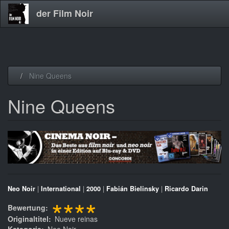
der Film Noir
Direkt
Nine Queens
zum
Inhalt
Nine Queens
Neo Noir
|
International
|
2000
|
Fabián Bielinsky
|
Ricardo Darin
****
Bewertung
Originaltitel
Nueve reinas