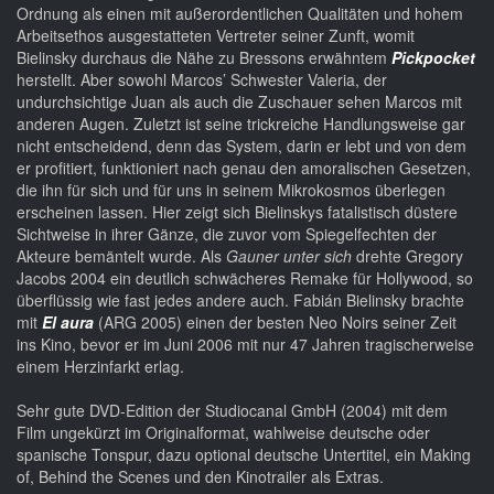
Ordnung als einen mit außerordentlichen Qualitäten und hohem
Arbeitsethos ausgestatteten Vertreter seiner Zunft, womit
Bielinsky durchaus die Nähe zu Bressons erwähntem
Pickpocket
herstellt. Aber sowohl Marcos’ Schwester Valeria, der
undurchsichtige Juan als auch die Zuschauer sehen Marcos mit
anderen Augen. Zuletzt ist seine trickreiche Handlungsweise gar
nicht entscheidend, denn das System, darin er lebt und von dem
er profitiert, funktioniert nach genau den amoralischen Gesetzen,
die ihn für sich und für uns in seinem Mikrokosmos überlegen
erscheinen lassen. Hier zeigt sich Bielinskys fatalistisch düstere
Sichtweise in ihrer Gänze, die zuvor vom Spiegelfechten der
Akteure bemäntelt wurde. Als
Gauner unter sich
drehte Gregory
Jacobs 2004 ein deutlich schwächeres Remake für Hollywood, so
überflüssig wie fast jedes andere auch. Fabián Bielinsky brachte
mit
El aura
(ARG 2005) einen der besten Neo Noirs seiner Zeit
ins Kino, bevor er im Juni 2006 mit nur 47 Jahren tragischerweise
einem Herzinfarkt erlag.
Sehr gute DVD-Edition der Studiocanal GmbH (2004) mit dem
Film ungekürzt im Originalformat, wahlweise deutsche oder
spanische Tonspur, dazu optional deutsche Untertitel, ein Making
of, Behind the Scenes und den Kinotrailer als Extras.