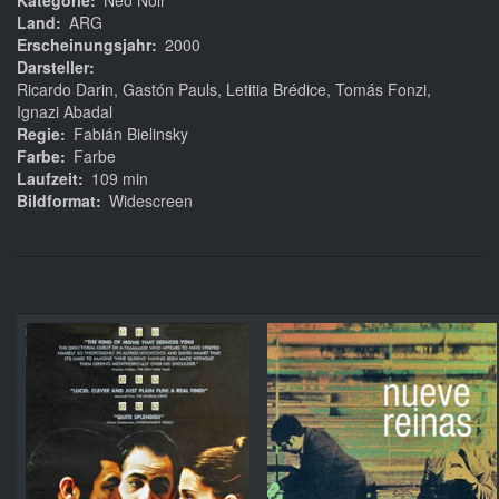
Kategorie
Neo Noir
Land
ARG
Erscheinungsjahr
2000
Darsteller
Ricardo Darin, Gastón Pauls, Letitia Brédice, Tomás Fonzi,
Ignazi Abadal
Regie
Fabián Bielinsky
Farbe
Farbe
Laufzeit
109 min
Bildformat
Widescreen