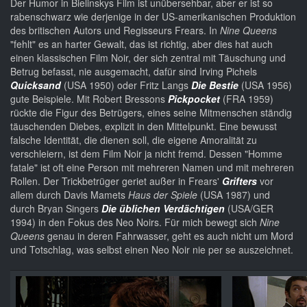
Der Humor in Bielinskys Film ist unübersehbar, aber er ist so
rabenschwarz wie derjenige in der US-amerikanischen Produktion
des britischen Autors und Regisseurs Frears. In
Nine Queens
"fehlt" es an harter Gewalt, das ist richtig, aber dies hat auch
einen klassischen Film Noir, der sich zentral mit Täuschung und
Betrug befasst, nie ausgemacht, dafür sind Irving Pichels
Quicksand
(USA 1950) oder Fritz Langs
Die Bestie
(USA 1956)
gute Beispiele. Mit Robert Bressons
Pickpocket
(FRA 1959)
rückte die Figur des Betrügers, eines seine Mitmenschen ständig
täuschenden Diebes, explizit in den Mittelpunkt. Eine bewusst
falsche Identität, die dienen soll, die eigene Amoralität zu
verschleiern, ist dem Film Noir ja nicht fremd. Dessen "Homme
fatale" ist oft eine Person mit mehreren Namen und mit mehreren
Rollen. Der Trickbetrüger geriet außer in Frears'
Grifters
vor
allem durch Davis Mamets
Haus der Spiele
(USA 1987) und
durch Bryan Singers
Die üblichen Verdächtigen
(USA/GER
1994) in den Fokus des Neo Noirs. Für mich bewegt sich
Nine
Queens
genau in deren Fahrwasser, geht es auch nicht um Mord
und Totschlag, was selbst einen Neo Noir nie per se auszeichnet.