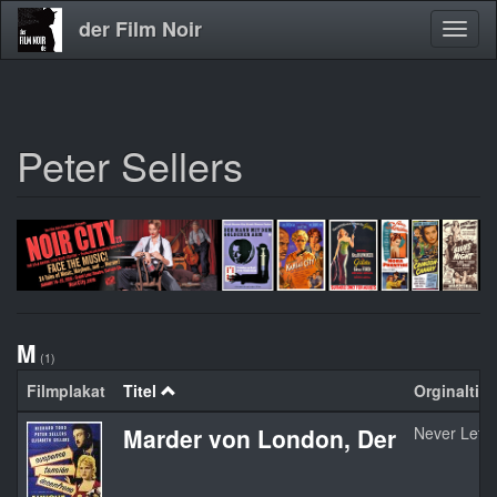
der Film Noir
Navig
aktivi
Peter Sellers
Direkt
zum
Inhalt
M
(1)
Filmplakat
Titel
Orginaltite
Marder von London, Der
Never Let 