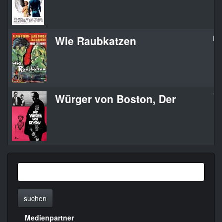
Wie Raubkatzen
Les
Würger von Boston, Der
Th
suchen
Medienpartner