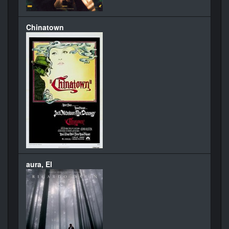
Chinatown
aura, El