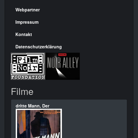
Menülinks
rechte
Webpartner
Seite
Impressum
Kontakt
Datenschutzerklärung
Filme
dritte Mann, Der