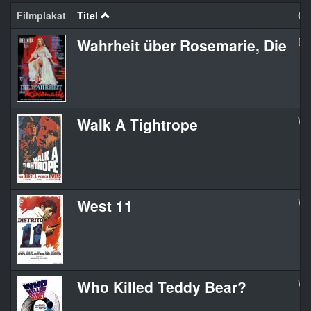
Filmplakat
Titel
Org
Wahrheit über Rosemarie, Die
Di
Walk A Tightrope
Wa
West 11
We
Who Killed Teddy Bear?
Wh