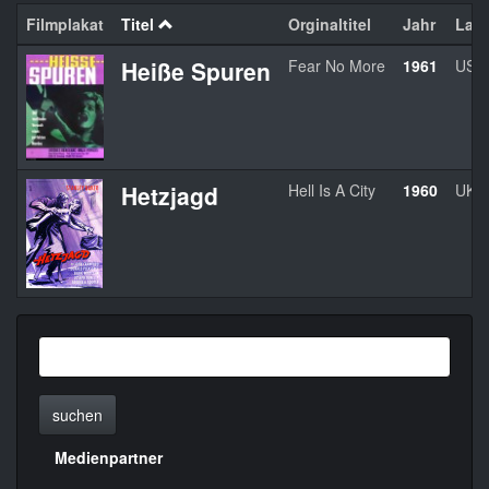
Filmplakat
Titel
Orginaltitel
Jahr
Lan
Heiße Spuren
Fear No More
1961
USA
Hetzjagd
Hell Is A City
1960
UK
suchen
Medienpartner
Menülinks