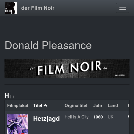
der Film Noir
Navig
aktivi
Donald Pleasance
Direkt
zum
Inhalt
H
(1)
Filmplakat
Titel
Orginaltitel
Jahr
Land
Re
Hetzjagd
Hell Is A City
1960
UK
Va