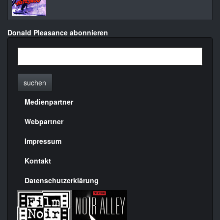
Donald Pleasance abonnieren
suchen
Medienpartner
Menülinks
rechte
Webpartner
Seite
Impressum
Kontakt
Datenschutzerklärung