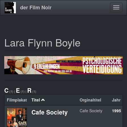
der Film Noir
Navig
aktivi
Lara Flynn Boyle
Direkt
zum
Inhalt
C
E
R
(1)
|
(1)
|
(1)
Filmplakat
Titel
Orginaltitel
Jahr
Cafe Society
Cafe Society
1995