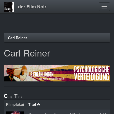
der Film Noir
Navig
aktivi
Direkt
Carl Reiner
zum
Inhalt
Carl Reiner
C
T
(1)
|
(1)
Filmplakat
Titel