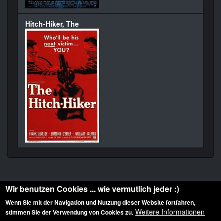
Hitch-Hiker, The
Wir benutzen Cookies ... wie vermutlich jeder :)
Wenn Sie mit der Navigation und Nutzung dieser Website fortfahren,
Weitere Informationen
stimmen Sie der Verwendung von Cookies zu.
Diese Website ist urheberrechtlich geschützt: © 2010-2026 der Film Noir de. Alle