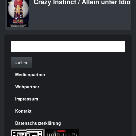
Crazy Instinct / Allein unter Idiot
suchen
Medienpartner
Menülinks
rechte
Webpartner
Seite
Impressum
Kontakt
Datenschutzerklärung