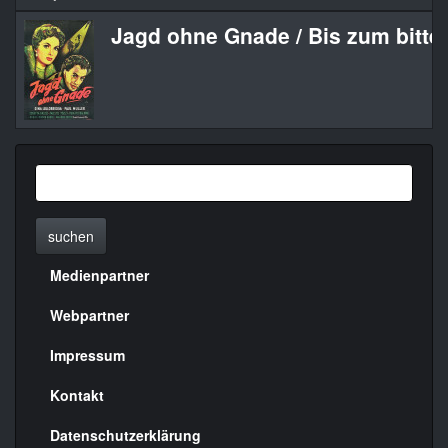
Jagd ohne Gnade / Bis zum bitte
suchen
Medienpartner
Menülinks
rechte
Webpartner
Seite
Impressum
Kontakt
Datenschutzerklärung