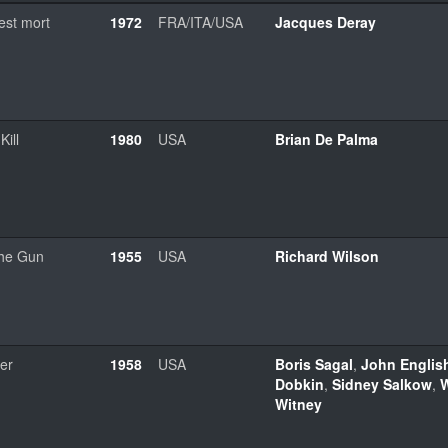
st mort
1972
FRA/ITA/USA
Jacques Deray
ill
1980
USA
Brian De Palma
he Gun
1955
USA
Richard Wilson
er
1958
USA
Boris Sagal
,
John Englis
Dobkin
,
Sidney Salkow
,
W
Witney