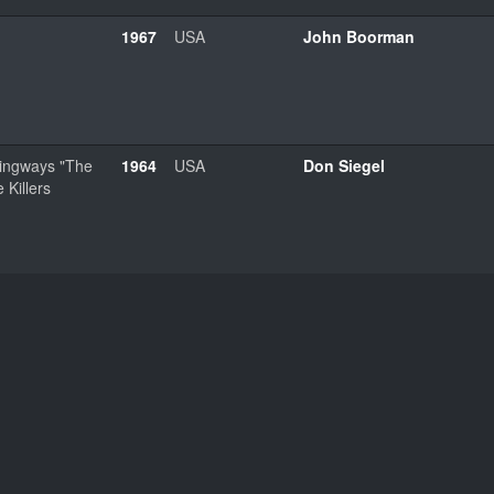
1967
USA
John Boorman
ingways "The
1964
USA
Don Siegel
e Killers