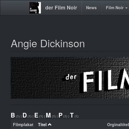
der Film Noir
Main
News
Film Noir
navigation
Angie Dickinson
Direkt
zum
Inhalt
B
D
E
M
P
T
(1)
|
(1)
|
(1)
|
(1)
|
(1)
|
(1)
Filmplakat
Titel
Orginaltitel