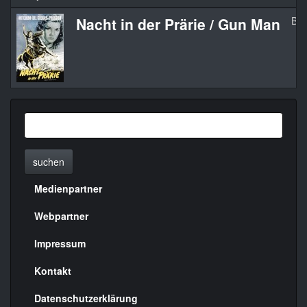
Nacht in der Prärie / Gun Man
Blo
suchen
Medienpartner
Menülinks
rechte
Webpartner
Seite
Impressum
Kontakt
Datenschutzerklärung