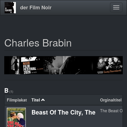
der Film Noir
Navig
aktivi
Charles Brabin
Direkt
zum
Inhalt
B
(1)
Filmplakat
Titel
Orginaltitel
Beast Of The City, The
The Beast Of T