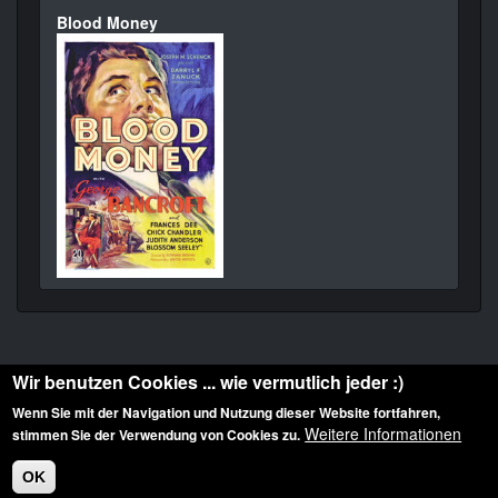
Blood Money
Wir benutzen Cookies ... wie vermutlich jeder :)
Wenn Sie mit der Navigation und Nutzung dieser Website fortfahren,
Weitere Informationen
stimmen Sie der Verwendung von Cookies zu.
Diese Website ist urheberrechtlich geschützt: © 2010-2026 der Film Noir de. Alle
Rechte vorbehalten.
OK