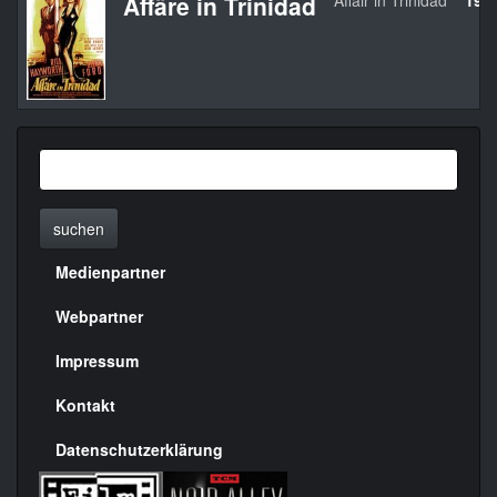
Affäre in Trinidad
Affair in Trinidad
195
suchen
Medienpartner
Menülinks
rechte
Webpartner
Seite
Impressum
Kontakt
Datenschutzerklärung