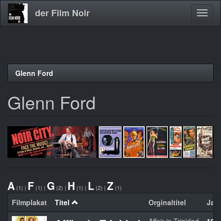
der Film Noir
Navig
aktivi
Direkt
Glenn Ford
zum
Inhalt
Glenn Ford
A
F
G
H
L
Z
(1)
|
(1)
|
(2)
|
(1)
|
(2)
|
(1)
Filmplakat
Titel
Orginaltitel
Jah