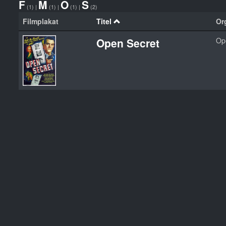
F
M
O
S
(1)
|
(1)
|
(1)
|
(2)
Filmplakat
Titel
Org
Open Secret
Op