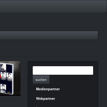
suchen
Medienpartner
Menülinks
rechte
Webpartner