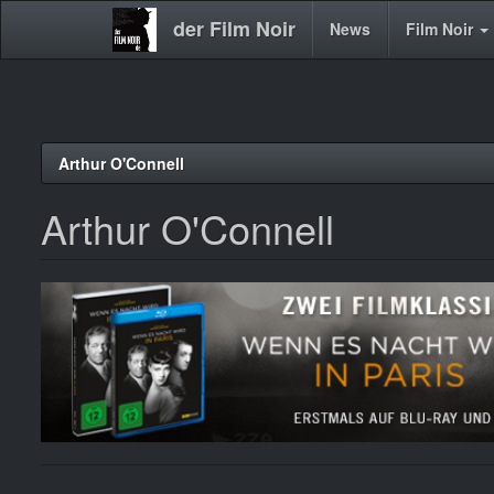
der Film Noir
Main
News
Film Noir
navigation
Direkt
Arthur O'Connell
zum
Inhalt
Arthur O'Connell