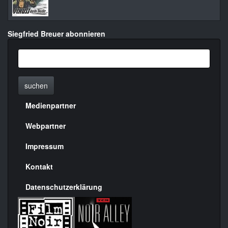
Siegfried Breuer abonnieren
suchen
Medienpartner
Menülinks
rechte
Webpartner
Seite
Impressum
Kontakt
Datenschutzerklärung