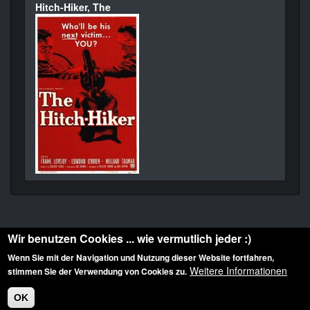
Hitch-Hiker, The
Wir benutzen Cookies ... wie vermutlich jeder :)
Wenn Sie mit der Navigation und Nutzung dieser Website fortfahren,
Weitere Informationen
stimmen Sie der Verwendung von Cookies zu.
Diese Website ist urheberrechtlich geschützt: © 2010-2026 der Film Noir de. Alle
Rechte vorbehalten.
OK