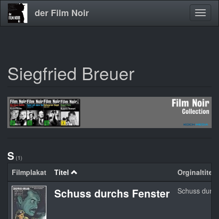
der Film Noir
Navig
aktivi
Siegfried Breuer
Direkt
zum
Inhalt
S
(1)
Filmplakat
Titel
Orginaltitel
Schuss durchs Fenster
Schuss durch