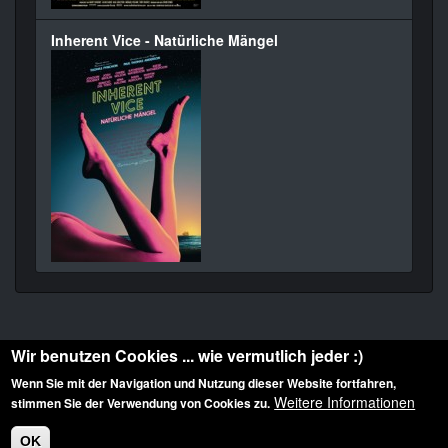
Inherent Vice - Natürliche Mängel
Wir benutzen Cookies ... wie vermutlich jeder :)
Wenn Sie mit der Navigation und Nutzung dieser Website fortfahren,
Weitere Informationen
stimmen Sie der Verwendung von Cookies zu.
Diese Website ist urheberrechtlich geschützt: © 2010-2026 der Film Noir de. Alle
Rechte vorbehalten.
OK