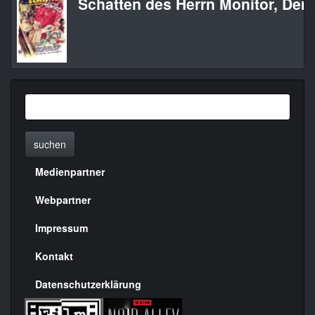
Schatten des Herrn Monitor, Der
suchen
Medienpartner
Menülinks
rechte
Webpartner
Seite
Impressum
Kontakt
Datenschutzerklärung