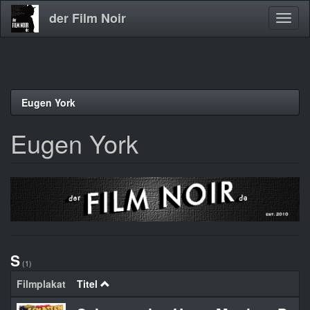
der Film Noir
Navig
aktivi
Direkt
Eugen York
zum
Inhalt
Eugen York
S
(1)
Filmplakat
Titel