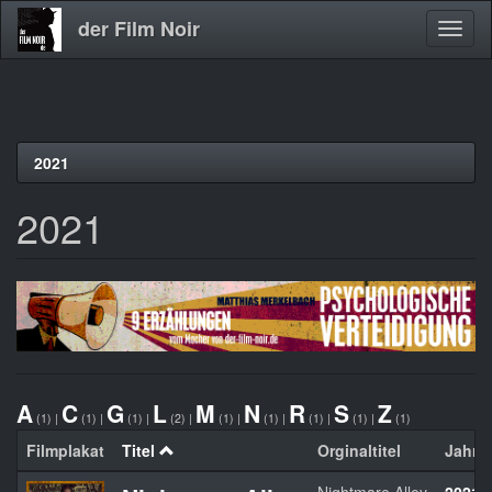
der Film Noir
Navig
aktivi
Direkt
2021
zum
Inhalt
2021
A
C
G
L
M
N
R
S
Z
(1)
|
(1)
|
(1)
|
(2)
|
(1)
|
(1)
|
(1)
|
(1)
|
(1)
Filmplakat
Titel
Orginaltitel
Jahr