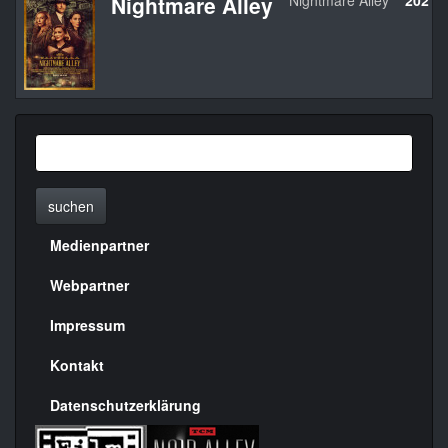
Nightmare Alley
Nightmare Alley
2021
suchen
Medienpartner
Menülinks
rechte
Webpartner
Seite
Impressum
Kontakt
Datenschutzerklärung