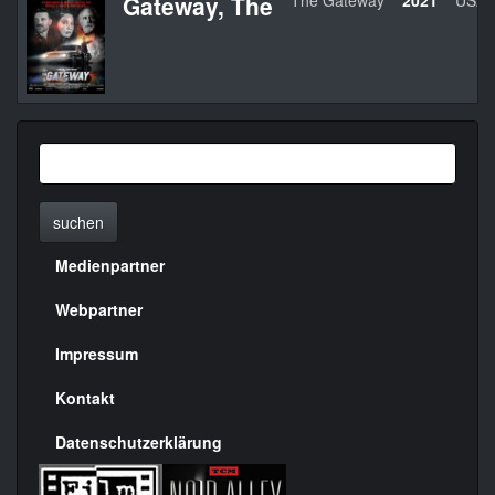
Gateway, The
The Gateway
2021
USA
suchen
Medienpartner
Menülinks
rechte
Webpartner
Seite
Impressum
Kontakt
Datenschutzerklärung