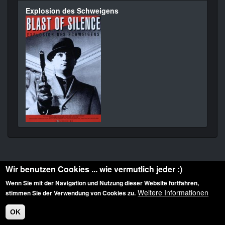
Explosion des Schweigens
Wir benutzen Cookies ... wie vermutlich jeder :)
Wenn Sie mit der Navigation und Nutzung dieser Website fortfahren,
Weitere Informationen
stimmen Sie der Verwendung von Cookies zu.
Diese Website ist urheberrechtlich geschützt: © 2010-2026 der Film Noir de. Alle
Rechte vorbehalten.
OK