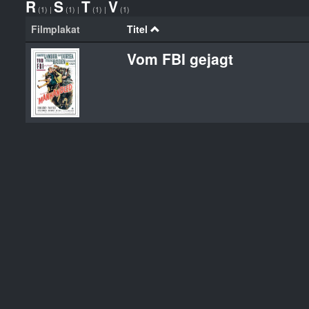
R
S
T
V
(1)
|
(1)
|
(1)
|
(1)
Filmplakat
Titel
Vom FBI gejagt