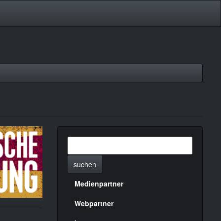
suchen
Medienpartner
Menülinks
rechte
Webpartner