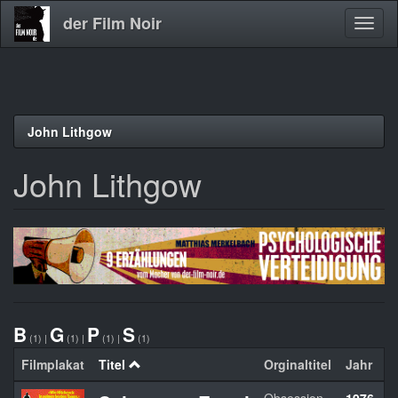
der Film Noir
Navig
aktivi
Direkt
John Lithgow
zum
Inhalt
John Lithgow
B
G
P
S
(1)
|
(1)
|
(1)
|
(1)
Filmplakat
Titel
Orginaltitel
Jahr
L