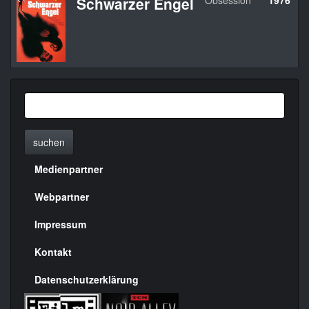
Schwarzer Engel
Obsession
1976
U
suchen
Medienpartner
Menülinks
rechte
Webpartner
Seite
Impressum
Kontakt
Datenschutzerklärung