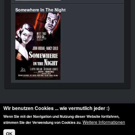
Somewhere In The Night
Wir benutzen Cookies ... wie vermutlich jeder :)
Wenn Sie mit der Navigation und Nutzung dieser Website fortfahren,
Weitere Informationen
stimmen Sie der Verwendung von Cookies zu.
Diese Website ist urheberrechtlich geschützt: © 2010-2026 der Film Noir de. Alle
Rechte vorbehalten.
OK