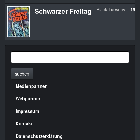
Schwarzer Freitag
Black Tuesday
195
suchen
Medienpartner
Menülinks
rechte
Webpartner
Seite
Impressum
Kontakt
Datenschutzerklärung