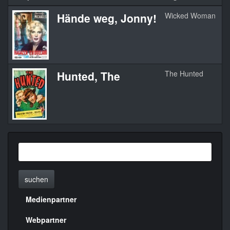
Hände weg, Jonny!
Wicked Woman
1
Hunted, The
The Hunted
1
suchen
Medienpartner
Menülinks
rechte
Webpartner