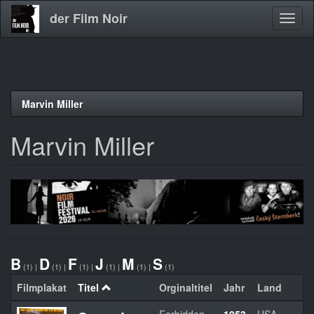
der Film Noir
Navig
aktivi
Direkt
Marvin Miller
zum
Inhalt
Marvin Miller
B
D
F
J
M
S
(1)
|
(1)
|
(1)
|
(1)
|
(1)
|
(1)
Filmplakat
Titel
Orginaltitel
Jahr
Land
R