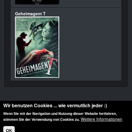
Geheimagent T
Wir benutzen Cookies ... wie vermutlich jeder :)
Wenn Sie mit der Navigation und Nutzung dieser Website fortfahren,
Weitere Informationen
stimmen Sie der Verwendung von Cookies zu.
Diese Website ist urheberrechtlich geschützt: © 2010-2026 der Film Noir de. Alle
Rechte vorbehalten.
OK