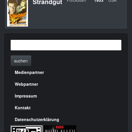
Strandgut
Forbidden
1953
USA
R
suchen
Medienpartner
Menülinks
rechte
Webpartner
Seite
Impressum
Kontakt
Datenschutzerklärung