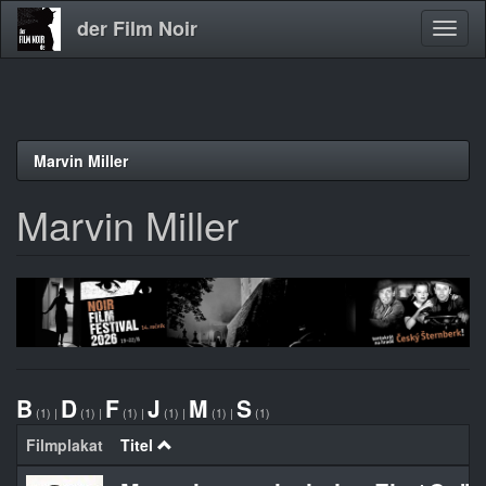
der Film Noir
Navig
aktivi
Direkt
Marvin Miller
zum
Inhalt
Marvin Miller
B
D
F
J
M
S
(1)
|
(1)
|
(1)
|
(1)
|
(1)
|
(1)
Filmplakat
Titel