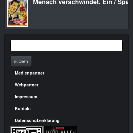
Mensch verschwindet, Ein / Spä
suchen
Medienpartner
Menülinks
rechte
Webpartner
Seite
Impressum
Kontakt
Datenschutzerklärung