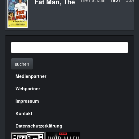
Fat Man, The
The Fat Man
1951
USA
suchen
Medienpartner
Menülinks
rechte
Webpartner
Seite
Impressum
Kontakt
Datenschutzerklärung