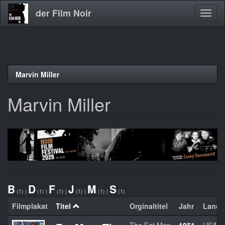
der Film Noir
Navig
aktivi
Direkt
Marvin Miller
zum
Inhalt
Marvin Miller
B
D
F
J
M
S
(1)
|
(1)
|
(1)
|
(1)
|
(1)
|
(1)
Filmplakat
Titel
Orginaltitel
Jahr
Land