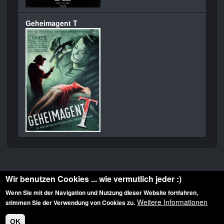
Geheimagent T
Wir benutzen Cookies ... wie vermutlich jeder :)
Wenn Sie mit der Navigation und Nutzung dieser Website fortfahren,
Weitere Informationen
stimmen Sie der Verwendung von Cookies zu.
Diese Website ist urheberrechtlich geschützt: © 2010-2026 der Film Noir de. Alle
Rechte vorbehalten.
OK