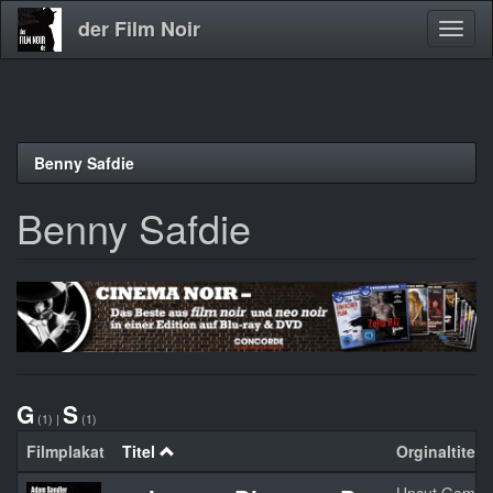
der Film Noir
Navig
aktivi
Direkt
Benny Safdie
zum
Inhalt
Benny Safdie
G
S
(1)
|
(1)
Filmplakat
Titel
Orginaltitel