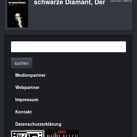
schwarze Diamant, Der
Uncut Gems
suchen
Medienpartner
Menülinks
rechte
Webpartner
Seite
Impressum
Kontakt
Datenschutzerklärung