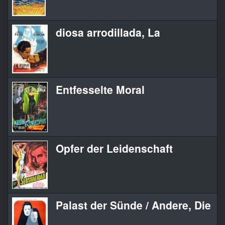
diosa arrodillada, La
L
Entfesselte Moral
A
Opfer der Leidenschaft
S
Palast der Sünde / Andere, Die
L