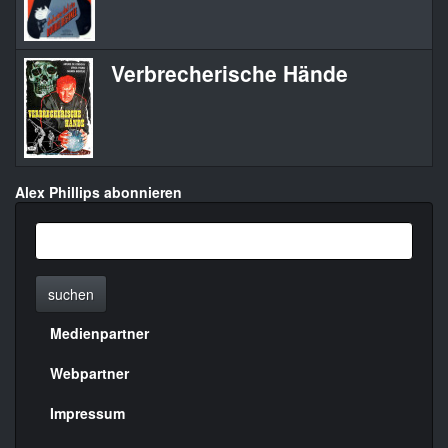
Verbrecherische Hände
E
Alex Phillips abonnieren
suchen
Medienpartner
Menülinks
rechte
Webpartner
Seite
Impressum