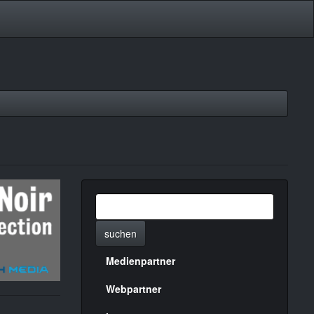
suchen
Medienpartner
Menülinks
rechte
Webpartner