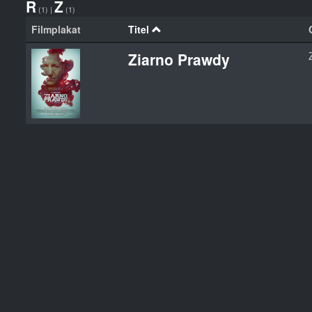
R
Z
(1)
|
(1)
Filmplakat
Titel
Ziarno Prawdy