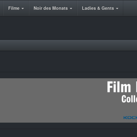
Filme
Noir des Monats
Ladies & Gents