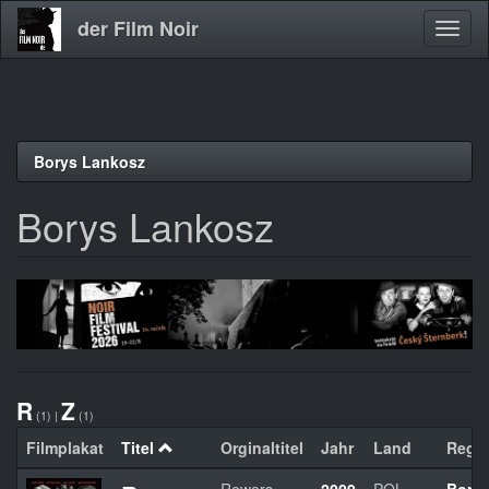
der Film Noir
Navig
aktivi
Direkt
Borys Lankosz
zum
Inhalt
Borys Lankosz
R
Z
(1)
|
(1)
Filmplakat
Titel
Orginaltitel
Jahr
Land
Regie