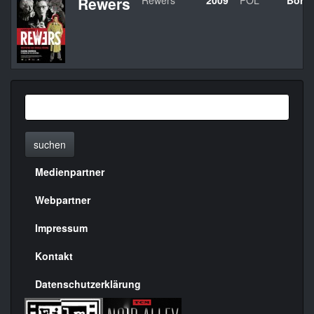
Rewers
Rewers
2009
POL
Bory
suchen
Medienpartner
Menülinks
rechte
Webpartner
Seite
Impressum
Kontakt
Datenschutzerklärung