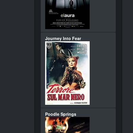
Journey Into Fear
Poodle Springs