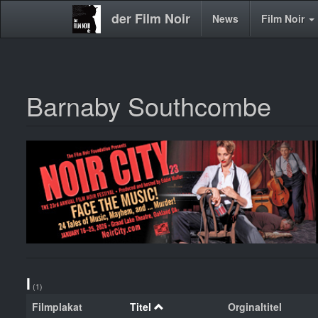
der Film Noir
Main
News
Film Noir
navigation
Barnaby Southcombe
Direkt
zum
Inhalt
I
(1)
Filmplakat
Titel
Orginaltitel