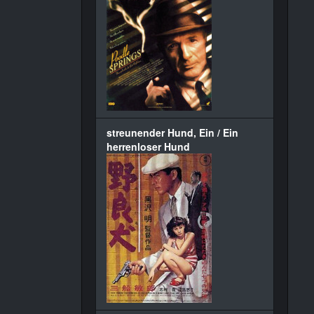
streunender Hund, Ein / Ein
herrenloser Hund