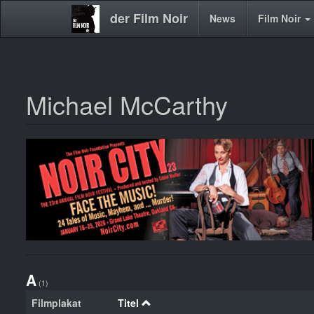
der Film Noir
Main
News
Film Noir
navigation
Michael McCarthy
Direkt
zum
Inhalt
A
(1)
Filmplakat
Titel